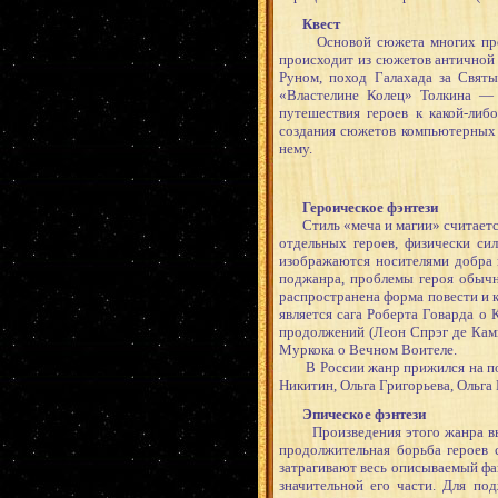
Квест
Основой сюжета многих произвед
происходит из сюжетов античной 
Руном, поход Галахада за Святы
«Властелине Колец» Толкина — 
путешествия героев к какой-либ
создания сюжетов компьютерных и
нему.
Героическое фэнтези
Стиль «меча и магии» считается 
отдельных героев, физически си
изображаются носителями добра 
поджанра, проблемы героя обычно
распространена форма повести и к
является сага Роберта Говарда о
продолжений (Леон Спрэг де Камп
Муркока о Вечном Воителе.
В России жанр прижился на почв
Никитин, Ольга Григорьева, Ольга
Эпическое фэнтези
Произведения этого жанра выде
продолжительная борьба героев 
затрагивают весь описываемый фан
значительной его части. Для п