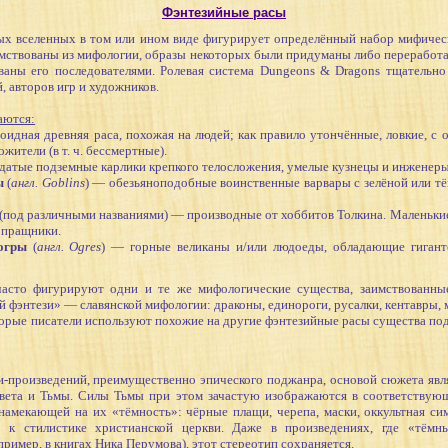
Фэнтезийные расы
ленных в том или ином виде фигурирует определённый набор мифическ
имствованы из мифологии, образы некоторых были придуманы либо переработ
ваны его последователями. Ролевая система Dungeons & Dragons тщательно
, авторов игр и художников.
аются:
оидная древняя раса, похожая на людей; как правило утончённые, ловкие, с 
жители (в т. ч. бессмертные).
датые подземные карлики крепкого телосложения, умелые кузнецы и инженеры
ы
(
англ. Goblins
) — обезьяноподобные воинственные варвары с зелёной или т
 (под различными названиями) — производные от хоббитов Толкина. Маленькие
и пращники.
огры
(
англ. Ogres
) — горные великаны и/или людоеды, обладающие гигант
фигурируют одни и те же мифологические существа, заимствованные 
й фэнтези» — славянской мифологии: драконы, единороги, русалки, кентавры,
торые писатели используют похожие на другие фэнтезийные расы существа по
роизведений, преимущественно эпического поджанра, основой сюжета явля
вета и Тьмы. Силы Тьмы при этом зачастую изображаются в соответствующ
 намекающей на их «тёмность»: чёрные плащи, черепа, маски, оккультная си
ет к стилистике христианской церкви. Даже в произведениях, где «тём
имер, в книгах Ника Перумова), этот стереотип сохраняется.