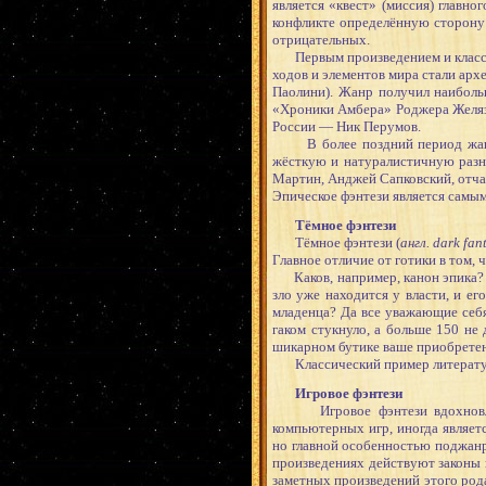
является «квест» (миссия) главн
конфликте определённую сторону 
отрицательных.
Первым произведением и класс
ходов и элементов мира стали ар
Паолини). Жанр получил наиболь
«Хроники Амбера» Роджера Желяз
России — Ник Перумов.
В более поздний период жанр э
жёсткую и натуралистичную разн
Мартин, Анджей Сапковский, отча
Эпическое фэнтези является самы
Тёмное фэнтези
Тёмное фэнтези (
англ. dark fa
Главное отличие от готики в том,
Каков, например, канон эпика? И
зло уже находится у власти, и е
младенца? Да все уважающие себя
гаком стукнуло, а больше 150 не
шикарном бутике ваше приобрете
Классический пример литературы
Игровое фэнтези
Игровое фэнтези вдохновлено 
компьютерных игр, иногда являет
но главной особенностью поджанра
произведениях действуют законы 
заметных произведений этого род