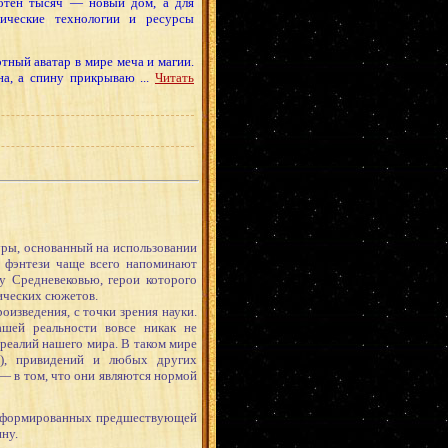
отен тысяч — новый дом, а для
ические технологии и ресурсы
ртный аватар в мире меча и магии.
на, а спину прикрываю
...
Читать
уры, основанный на использовании
я фэнтези чаще всего напоминают
у Средневековью, герои которого
ических сюжетов.
изведения, с точки зрения науки.
ашей реальности вовсе никак не
т реалий нашего мира. В таком мире
и), привидений и любых других
 — в том, что они являются нормой
 сформированных предшествующей
ину.