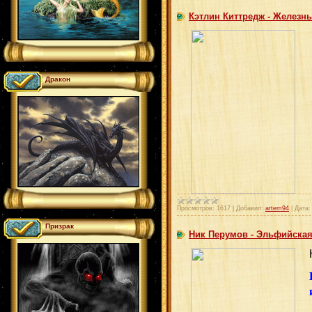
Кэтлин Киттредж - Железн
Дракон
Просмотров:
1617
|
Добавил:
artem94
|
Дата:
Призрак
Ник Перумов - Эльфийская