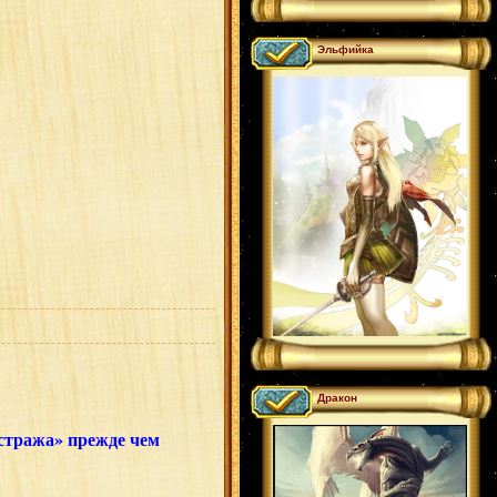
Эльфийка
Дракон
стража» прежде чем