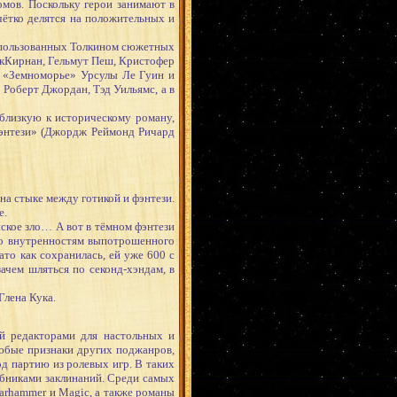
омов. Поскольку герои занимают в
чётко делятся на положительных и
использованных Толкином сюжетных
акКирнан, Гельмут Пеш, Кристофер
х «Земноморье» Урсулы Ле Гуин и
оберт Джордан, Тэд Уильямс, а в
лизкую к историческому роману,
фэнтези» (Джордж Реймонд Ричард
на стыке между готикой и фэнтези.
е.
ское зло… А вот в тёмном фэнтези
 по внутренностям выпотрошенного
то как сохранилась, ей уже 600 с
ачем шляться по секонд-хэндам, в
лена Кука.
 редакторами для настольных и
любые признаки других поджанров,
од партию из ролевых игр. В таких
ебниками заклинаний. Среди самых
arhammer и Magic, а также романы