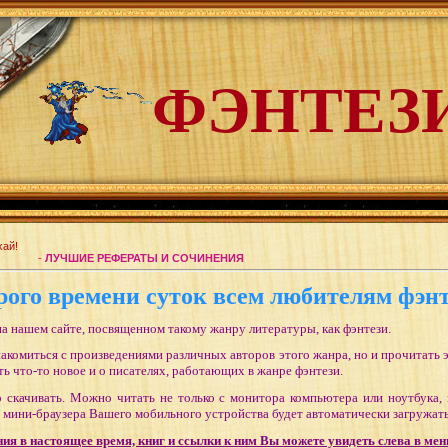
ФЭНТЕЗ
-
ЛУЧШИЕ РЕФЕРАТЫ И СОЧИНЕНИЯ
рого времени суток всем любителям фэнт
а нашем сайте, посвященном такому жанру литературы, как фэнтези.
омиться с произведениями различных авторов этого жанра, но и прочитать э
ть что-то новое и о писателях, работающих в жанре фэнтези.
о скачивать. Можно читать не только с монитора компьютера или ноутбука,
о мини-браузера Вашего мобильного устройства будет автоматически загружать
ния в настоящее время, книг и ссылки к ним Вы можете увидеть слева в 