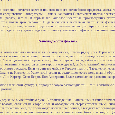
ений является квест в поисках некоего волшебного предмета, места, че
и средневековой литературы — таких, как поиск Гильгамешем цветка бессмер
м Граалем, и т. п.. В первых же наиболее известных произведениях фэн
этот мотив ярко выражен. В дальнейшем значительная часть книг фэнте
о цели, с преодолением трудностей и сменами маршрута. Архетип квеста 
гр, где игроку дается задание по поиску некоего артефакта и основным зан
Разновидности фэнтези
самым старым и несколько менее «глубоким», нежели ряд других. Героическ
льных и опытных воинов, решающих свои задачи при помощи силы и ловко
и благородства — среди них могут быть пираты, воры, наёмники и просто б
 локальны и касаются лично героя и его друзей, либо отдельной местност
ороткого рассказа. Если не считать мифов о Геракле и книг о Тарзане, то пер
 Конане из Киммерии. Успех этой серии породил множество подражаний (Фр
, Лин Картер, Стив Перри, Пол Андерсон). Более самобытное развитие жан
е славянской культуры, породив особую разновидность — т. н. «славянское
 Громыко).
ржаны в масштабном духе. В произведениях, написанных в стиле эпическо
с врагом, стоящем на стороне зла и обладающем сверхъестественными сил
тастический мир, где происходят масштабные войны, а в задачу героев входи
оджанра характерны многотомные эпопеи с описаниями битв и походов. Ц