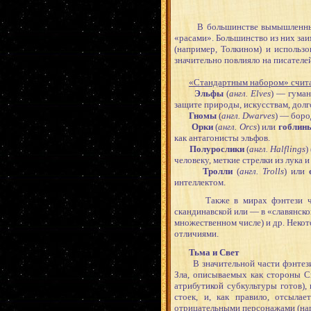
В большинстве вымышленных все
«расами». Большинство из них за
(например, Толкином) и использо
значительно повлияло на писателей
«Стандартным набором» счит
Эльфы
(
англ. Elves
) — гуман
защите природы, искусствам, долго
Гномы
(
англ. Dwarves
) — боро
Орки
(
англ. Orcs
) или
гоблин
как антагонисты эльфов.
Полурослики
(
англ. Halflings
)
человеку, меткие стрелки из лука 
Тролли
(
англ. Trolls
) или
интеллектом.
Также в мирах фэнтези часто 
скандинавской или — в «славянско
множественном числе) и др. Неко
отличиями.
Тьма и Свет
В значительной части фэнтези-п
Зла, описываемых как стороны С
атрибутикой субкультуры готов),
стоек, и, как правило, отсыла
отрицательными персонажами (напр