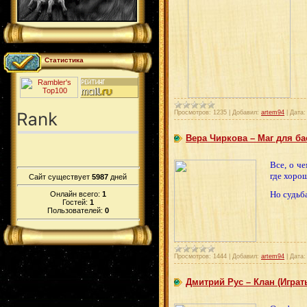
Статистика
Просмотров:
1235
|
Добавил:
artem94
|
Дата:
Вера Чиркова – Маг для бас
Все, о ч
где хоро
Сайт существует
5987
дней
Но судьб
Онлайн всего:
1
Гостей:
1
Пользователей:
0
Просмотров:
1444
|
Добавил:
artem94
|
Дата:
Дмитрий Рус – Клан (Играть