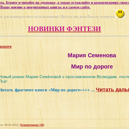
йта. Берите и читайте на здоровье, а также оставляйте в комментариях свои 
 Ваше мнение о прочитанных книгах и о самом сайте.
 не для коммерческого использования. Просто мы дали Вам их почитать
НОВИНКИ ФЭНТЕЗИ
дороге
Мария Семенова
Мир по дороге
Новый роман Марии Семёновой о прославленном Волкодаве, после
Пса!
Читать фрагмент книги «Мир по дороге»>>>
...
Читать даль
та:
08.04.2014
|
Комментарии (16)