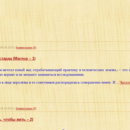
08.04.2014
|
Комментарии (0)
тарда (Маглор – 1)
ем мечтал юный маг, отрабатывающий практику в человеческих землях,— это 
шо кормят и не мешают заниматься исследованиями.
а в лице королевы и ее советников распорядилась совершенно иначе. И
...
Читат
16.10.2013
|
Комментарии (0)
, чтобы жить – 2)