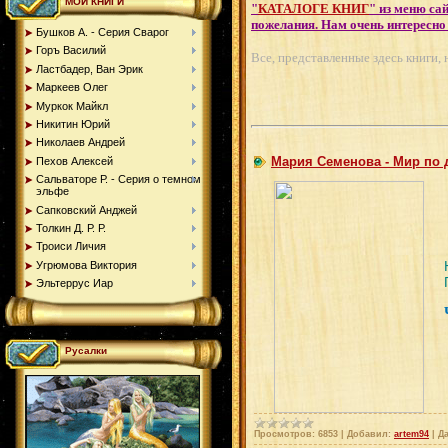
МОИ КНИГИ
"
КАТАЛОГЕ КНИГ
" из меню са
пожелания. Нам очень интересно
Бушков А. - Серия Сварог
Горъ Василий
Все, представленные здесь книги,
Ластбадер, Ван Эрик
Маркеев Олег
Муркок Майкл
Никитин Юрий
Николаев Андрей
Мария Семенова - Мир по 
Пехов Алексей
Сальваторе Р. - Серия о темном
эльфе
Сапковский Анджей
Толкин Д. Р. Р.
Троиси Личия
Угрюмова Виктория
Эльтеррус Иар
Русалки
Просмотров:
6853
|
Добавил:
artem94
|
Да