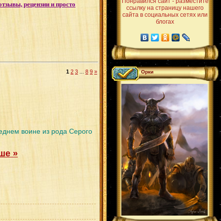
Понравился сайт - разместите
отзывы, рецензии и просто
ссылку на страницу нашего
сайта в социальных сетях или
блогах
1
2
3
...
8
9
»
Орки
днем воине из рода Серого
ше »