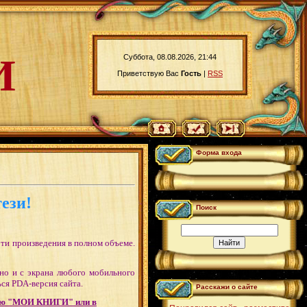
И
Суббота, 08.08.2026, 21:44
Приветствую Вас
Гость
|
RSS
Форма входа
ези!
Поиск
ти произведения в полном объеме.
 но и с экрана любого мобильного
ся PDA-версия сайта.
Расскажи о сайте
меню "МОИ КНИГИ" или в