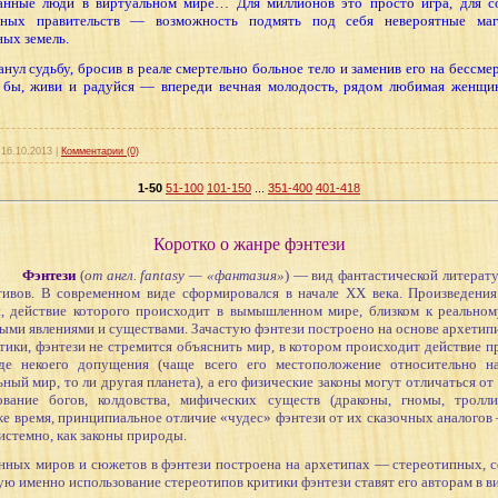
анные люди в виртуальном мире… Для миллионов это просто игра, для с
зных правительств — возможность подмять под себя невероятные маг
ных земель.
нул судьбу, бросив в реале смертельно больное тело и заменив его на бессме
 бы, живи и радуйся — впереди вечная молодость, рядом любимая женщи
16.10.2013
|
Комментарии (0)
1-50
51-100
101-150
...
351-400
401-418
Коротко о жанре фэнтези
Фэнтези
(
от англ. fantasy — «фантазия»
) — вид фантастической литерат
ивов. В современном виде сформировался в начале XX века. Произведени
, действие которого происходит в вымышленном мире, близком к реальном
ными явлениями и существами. Зачастую фэнтези построено на основе архетип
, фэнтези не стремится объяснить мир, в котором происходит действие про
е некоего допущения (чаще всего его местоположение относительно н
ьный мир, то ли другая планета), а его физические законы могут отличаться о
вание богов, колдовства, мифических существ (драконы, гномы, тролл
е время, принципиальное отличие «чудес» фэнтези от их сказочных аналогов
истемно, как законы природы.
х миров и сюжетов в фэнтези построена на архетипах — стереотипных,
тую именно использование стереотипов критики фэнтези ставят его авторам в в