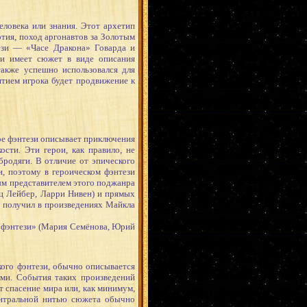
ловека или знания. Этот архетип
тия, поход аргонавтов за Золотым
тези — «Часе Дракона» Говарда и
зи имеет сюжет в виде описания
также успешно использовался для
ятием игрока будет продвижение к
ое фэнтези описывает приключения
сти. Эти герои, как правило, не
родяги. В отличие от эпического
и, поэтому в героическом фэнтези
вым представителем этого поджанра
иц Лейбер, Ларри Нивен) и прямых
р получил в произведениях Майкла
 фэнтези» (Мария Семёнова, Юрий
го фэнтези, обычно описывается
ами. События таких произведений
т спасение мира или, как минимум,
ентральной нитью сюжета обычно