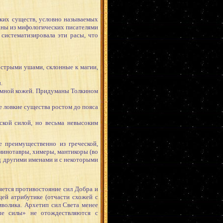
их существ, условно называемых
аны из мифологических писателями
 систематизировала эти расы, что
острыми ушами, склонные к магии,
.
ёмной кожей. Придуманы Толкином
 ловкие существа ростом до пояса
ской силой, но весьма невысоким
преимущественно из греческой,
 минотавры, химеры, мантикоры (во
д другими именами и с некоторыми
ется противостояние сил Добра и
ей атрибутике (отчасти схожей с
мволика. Архетип сил Света менее
ные силы» не отождествляются с