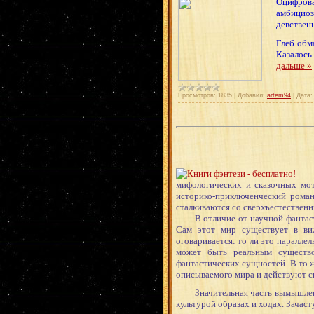
Оцифров
амбицио
девствен
Глеб обма
Казалось
дальше »
Просмотров:
1835
|
Добавил:
artem94
|
Дата:
мифологических и сказочных мот
историко-приключенческий роман
сталкиваются со сверхъестествен
В отличие от научной фантастики
Сам этот мир существует в вид
оговаривается: то ли это параллел
может быть реальным существо
фантастических сущностей. В то ж
описываемого мира и действуют с
Значительная часть вымышленны
культурой образах и ходах. Зачас