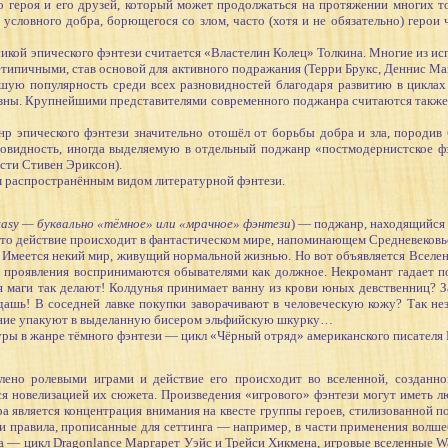
ого героя и его друзей, который может продолжаться на протяжении многих т
условного добра, борющегося со злом, часто (хотя и не обязательно) герои 
икой эпического фэнтези считается «Властелин Колец» Толкина. Многие из 
хетипичными, став основой для активного подражания (Терри Брукс, Деннис М
шую популярность среди всех разновидностей благодаря развитию в цикла
ны. Крупнейшими представителями современного поджанра считаются также Р
пического фэнтези значительно отошёл от борьбы добра и зла, породив б
овидность, иногда выделяемую в отдельный поджанр «постмодернистское 
сти Стивен Эриксон).
м распространённым видом литературной фэнтези.
ntasy — буквально «тёмное» или «мрачное» фэнтези
) — поджанр, находящийся 
 что действие происходит в фантастическом мире, напоминающем Средневековь
меется некий мир, живущий нормальной жизнью. Но вот объявляется Вселен
го проявления воспринимаются обывателями как должное. Некромант гадает
 маги так делают! Колдунья принимает ванну из крови юных девственниц? За
 дашь! В соседней лавке покупки заворачивают в человеческую кожу? Так нез
ние упакуют в выделанную бисером эльфийскую шкурку…
 в жанре тёмного фэнтези — цикл «Чёрный отряд» американского писателя Г
ролевыми играми и действие его происходит во вселенной, созданной
ся новелизацией их сюжета. Произведения «игрового» фэнтези могут иметь 
 является концентрация внимания на квесте группы героев, стилизованной п
и правила, прописанные для сеттинга — например, в части применения волш
а — цикл Dragonlance Маргарет Уэйс и Трейси Хикмена, игровые вселенные W