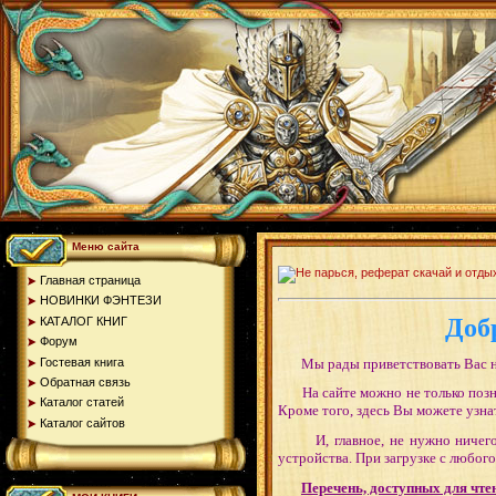
Меню сайта
Главная страница
НОВИНКИ ФЭНТЕЗИ
Доб
КАТАЛОГ КНИГ
Форум
Гостевая книга
Мы рады приветствовать Вас н
Обратная связь
На сайте можно не только познак
Каталог статей
Кроме того, здесь Вы можете узна
Каталог сайтов
И, главное, не нужно ничег
устройства. При загрузке с любог
Перечень, доступных для чте