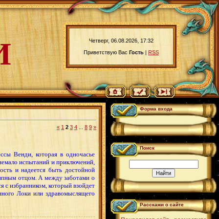
И
Четверг, 06.08.2026, 17:32
Приветствую Вас
Гость
|
RSS
Форма входа
«
1
2
3
4
...
8
9
»
Поиск
ссы Венди, которая в одночасье
немало испытаний и приключений,
вость и надеется быть достойной
ципным отцом. А между заботами о
ся с избранником, который взойдет
енного Локи или здравомыслящего
Расскажи о сайте