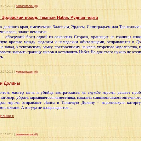
23.07.2013
|
Комментарии (0)
 Эрдейский поход. Темный Набег. Рудная черта
х далекого края, именуемого Залесьем, Эрдеем, Семиградьем или Трансильвани
начиналось, знают немногие…
 – обоерукий боец одной из сокрытых Сторож, хранящих не границы княже
ную кровью между людским и нелюдским обиталищами, отправляется в До
а запад, к тевтонскому замку, построенному на краю угорского королевства, и
 власти закрыть границу миров и остановить Набег. Но для этого нужно не отс
ть.
22.07.2013
|
Комментарии (0)
ки Долины
нтон, мастер меча и убийца экстра-класса на службе короля, решает про
 заговор, убрать зарвавшегося наместника, наказать слишком самостоятельног
раз король отправляет Ланса в Таниевую Долину – королевскую каторгу,
ом в океане. А оттуда не возвращаются…
дальше »
22.07.2013
|
Комментарии (0)