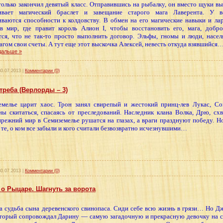
только закончил девятый класс. Отправившись на рыбалку, он вместо щуки вы
ивает магический браслет и завещание старого мага Лаверента. У в
ваются способности к колдовству. В обмен на его магические навыки и ла
в мир, где правит король Алион I, чтобы восстановить его, мага, добро
тся, что не так-то просто выполнить договор. Эльфы, гномы и люди, нас
агом свои счеты. А тут еще этот выскочка Алексей, невесть откуда взявшийся
дальше »
30.07.2013
|
Комментарии (0)
треба (Верлорды – 3)
мелье царит хаос. Трон занял свирепый и жестокий принц-лев Лукас, Сов
ы скитаться, спасаясь от преследований. Наследник клана Волка, Дрю, сх
прежний мир в Семиземелье рушатся на глазах, а враги празднуют победу. 
 те, о ком все забыли и кого считали безвозвратно исчезнувшими…
30.07.2013
|
Комментарии (0)
 о Рыцаре. Шагнуть за ворота
а судьба сына деревенского свинопаса. Сиди себе всю жизнь в грязи… Но Дж
оторый сопровождал Дарину — самую загадочную и прекрасную девочку на св