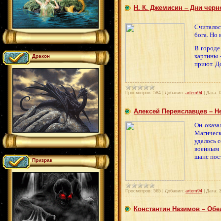
Н. К. Джемисин – Дни черно
Считалос
бога. Но 
В городе
картины 
Дракон
приют. Д
Просмотров:
584
|
Добавил:
artem94
|
Дата:
Алексей Переяславцев – Не
Он оказа
Магическ
удалось с
военным 
шанс пос
Призрак
Просмотров:
565
|
Добавил:
artem94
|
Дата:
Константин Назимов – Обе