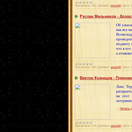
Просмотров:
522
|
Добавил:
artem94
|
Дата:
Руслан Мельников - Дозор:
Об ужаса
как все 
Всеволод
проведен
подмогу н
что в его
а атакова
Просмотров:
632
|
Добавил:
artem94
|
Дата:
Виктор Кузнецов - Пленни
Ланс Тор
раскрыть
на этот 
затерянн
...
Читать 
Просмотров:
474
|
Добавил:
artem94
|
Дата: