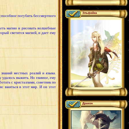
Эльфийка
 способное погубить бессмертного
деть магию и рисовать волшебные
рый светится магией, и дает ему
з знаний местных реалий и языка.
 удалось выжить. Но главное, ему
ботать с кристаллами, советник по
с вжиться в этот мир. И он этот
Дракон