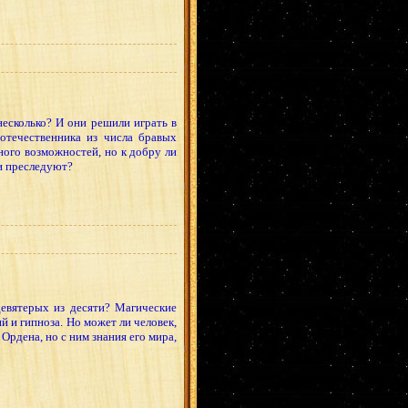
есколько? И они решили играть в
отечественника из числа бравых
ного возможностей, но к добру ли
ни преследуют?
девятерых из десяти? Магические
 и гипноза. Но может ли человек,
Ордена, но с ним знания его мира,