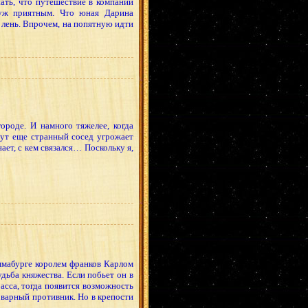
ать, что путешествие в компании
 уж приятным. Что юная Дарина
е лень. Впрочем, на попятную идти
ороде. И намного тяжелее, когда
тут еще странный сосед угрожает
ает, с кем связался… Поскольку я,
ммабурге королем франков Карлом
удьба княжества. Если побьет он в
асса, тогда появится возможность
варный противник. Но в крепости