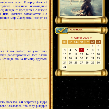
лавливает ларец. В ларце Алексей
езучего школьника неожиданно
рец Лаверент предлагает Алексею
е имя. Алексей соглашается. Но
еляющие мир Лаверента, имеют со
…
Календарь
«
Август 2026
»
Пн
Вт
Ср
Чт
Пт
Сб
Вс
1
2
3
4
5
6
7
8
9
ет Волка разбит, его участники
10
11
12
13
14
15
16
вачен работорговцами. Все планы
Но неожиданно на помощь друзьям
17
18
19
20
21
22
23
24
25
26
27
28
29
30
31
еку повезло. Он встретил рыцаря
ете. Оказалось, что сэру рыцарю