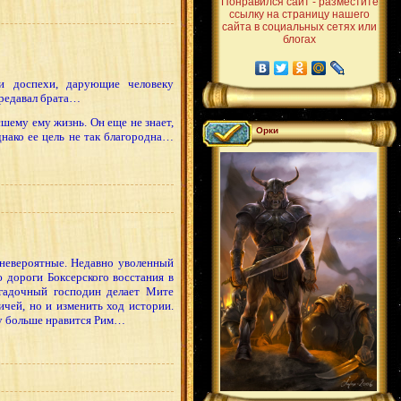
Понравился сайт - разместите
ссылку на страницу нашего
сайта в социальных сетях или
блогах
и доспехи, дарующие человеку
предавал брата…
шему ему жизнь. Он еще не знает,
Орки
нако ее цель не так благородна…
невероятные. Недавно уволенный
 дороги Боксерского восстания в
гадочный господин делает Мите
чей, но и изменить ход истории.
му больше нравится Рим…