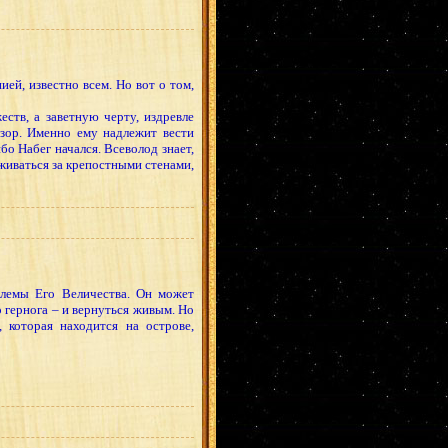
ей, известно всем. Но вот о том,
ств, а заветную черту, издревле
зор. Именно ему надлежит вести
бо Набег начался. Всеволод знает,
иживаться за крепостными стенами,
блемы Его Величества. Он может
о гернога – и вернуться живым. Но
 которая находится на острове,