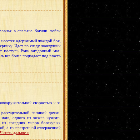
ровнья в спальню богини любви
м несется одержимый жаждой боя,
пернику. Идет по следу жаждущий
т поступь Рока загадочный маг-
ль все более подпадает под власть
ловокружительной скоростью и за
рассудительной папиной дочки-
мага, одного из хозяев чужого,
ь из соседних миров белокурых
кой, а то презренной отверженной
Читать дальше »