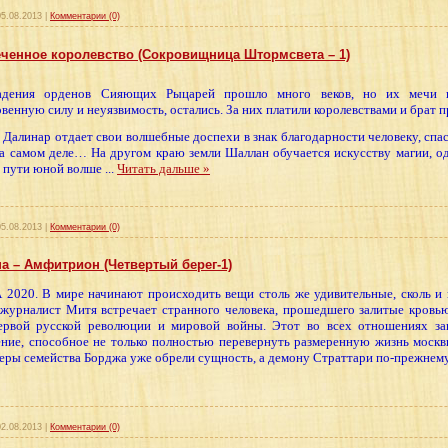
05.08.2013
|
Комментарии (0)
ченное королевство (Сокровищница Штормсвета – 1)
адения орденов Сияющих Рыцарей прошло много веков, но их мечи 
венную силу и неуязвимость, остались. За них платили королевствами и брат 
 Далинар отдает свои волшебные доспехи в знак благодарности человеку, спас
на самом деле… На другом краю земли Шаллан обучается искусству магии, од
 пути юной волше
...
Читать дальше »
05.08.2013
|
Комментарии (0)
а – Амфитрион (Четвертый берег-1)
020. В мире начинают происходить вещи столь же удивительные, сколь и 
журналист Митя встречает странного человека, прошедшего залитые кровью
ервой русской революции и мировой войны. Этот во всех отношениях за
ние, способное не только полностью перевернуть размеренную жизнь москви
еры семейства Борджа уже обрели сущность, а демону Страттари по-прежне
02.08.2013
|
Комментарии (0)