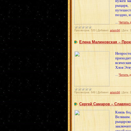
нужен ма
рыцаря,
путешеств
поздно, 
...
Читать 
Просмотров:
520
|
Добавил:
artem94
|
Дата:
Елена Малиновская – Прокл
Непросто
приходит
всяческим
Хлоя Этв
...
Читать 
Просмотров:
649
|
Добавил:
artem94
|
Дата:
Сергей Самаров – Славянск
Князь бо
Великим.
рыцарско
заключит
своей ру