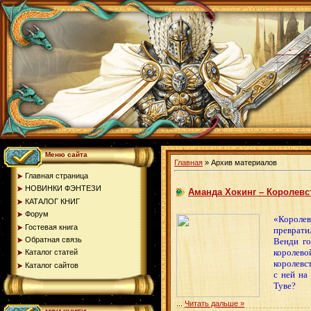
Меню сайта
Главная
»
Архив материалов
Главная страница
НОВИНКИ ФЭНТЕЗИ
Аманда Хокинг – Королевст
КАТАЛОГ КНИГ
Форум
«Королев
Гостевая книга
преврати
Обратная связь
Венди го
королево
Каталог статей
королевс
Каталог сайтов
с ней на
Туве?
...
Читать дальше »