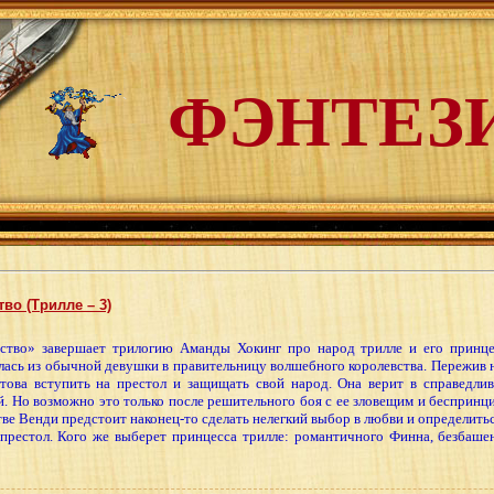
ФЭНТЕЗ
во (Трилле – 3)
ство» завершает трилогию Аманды Хокинг про народ трилле и его принце
лась из обычной девушки в правительницу волшебного королевства. Пережив 
това вступить на престол и защищать свой народ. Она верит в справедли
й. Но возможно это только после решительного боя с ее зловещим и бесприн
тве Венди предстоит наконец-то сделать нелегкий выбор в любви и определить
 престол. Кого же выберет принцесса трилле: романтичного Финна, безбаш