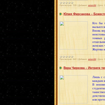
Просмотров:
529
|
Добавил:
artem94
|
Дата:
Юлия Фирсанова – Божеств
Кто бы 
выльются
Вновь ве
неистовы
темных р
отшельник
женских 
Жертвы и
Просмотров:
642
|
Добавил:
artem94
|
Дата:
Вера Чиркова – Интриги те
Лишь с с
каждым ж
В неизм
студентк
таинств
девствен
или прет