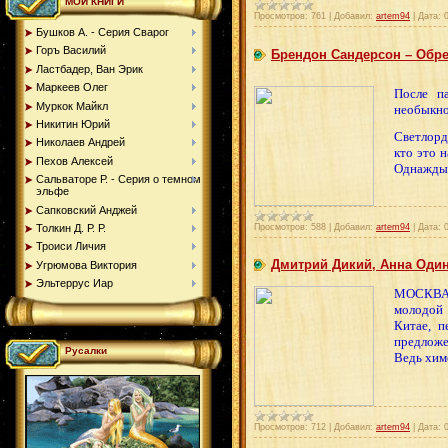
МОИ КНИГИ
Просмотров:
761
|
Добавил:
artem94
|
Дата:
Бушков А. - Серия Сварог
Горъ Василий
Брендон Сандерсон – Обре
Ластбадер, Ван Эрик
Маркеев Олег
После п
Муркок Майкл
необыкно
Никитин Юрий
Светлорд
Николаев Андрей
кто это 
Пехов Алексей
Однажды
Сальваторе Р. - Серия о темном
эльфе
Сапковский Анджей
Толкин Д. Р. Р.
Просмотров:
588
|
Добавил:
artem94
|
Дата:
Троиси Личия
Дмитрий Дикий, Анна Один
Угрюмова Виктория
Эльтеррус Иар
МОСКВА 2
молодой 
Китае, п
предложе
Русалки
Ведь хим
Просмотров:
712
|
Добавил:
artem94
|
Дата: