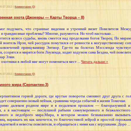
26.07.2013
|
Комментарии (0)
енная охота (Джокеры — Карты Творца – 8)
мог подумать, что странные видения и утренний визит Повелителя Межу
 в грандиозные проблемы? Многие, разумеется. Но чтоб настолько…
ртится колесо судьбы, вновь смеется над проделками богов Творец. По мира
й воитель Нрэн, чей рассудок помутился от ревности к могущественному со
азвлечений принц-вампир Энтиор. Где-то на болотах Мэссленда чувствуе
, ссорятся и мирятся боги Лоуленда, ходит ходуном сама Бездна, чей повелите
чар Элии.
 охотники в любой миг могут поменяться мест
...
Читать дальше »
26.07.2013
|
Комментарии (0)
много мира (Серпантин-3)
ерпантином горной дороги, где крутые повороты сменяют друг друга с го
дет совершенно новый пейзаж, сравнима череда событий в жизни Томочки.
еримо далеком родном мире и в недалеком прошлом — благоразумной и 
и, а в настоящем — послушной рабыни самоуверенного и безжалостного 
енного и недоброго мира.Мира, в котором можно безнаказанно вызыват
ниц, наряжать их как захочется, то благочестивой зейрой и простой горожан
енденткой в невесты повелителя, и обращаться с ними как с игрушками. Доро
...