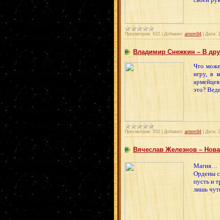
Просмотров:
622
|
Добавил:
artem94
|
Дата:
Владимир Снежкин – В друг
Что може
игру, в 
армейцев
это? Вед
Просмотров:
552
|
Добавил:
artem94
|
Дата:
Вячеслав Железнов – Новая
Магия… Ч
Ордены с
пусть и т
лишь чуть