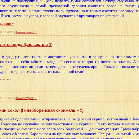
льчик на побегушках, и Джек недолго думая согласился. Откуда ему было зн
 его оруженосца и самой прекрасной девочки окажется вовсе не таким
ует не налегке, а с таинственным сундучком, за которым охотятся все кому н
и Джек, засучив рукава, с головой окунается в круговорот приключений…
дальше »
30.07.2013
|
Комментарии (0)
ятье рода (Две сестры-1)
 в двадцать лет начать самостоятельную жизнь в совершенно незнакомом г
ся взять на себя заботу о младшей сестре, которую ты почти не знаешь. А 
и неприятностями, если ты немедленно не уедешь прочь. Только он пока не зн
уд, никогда не отказываюсь от намеченной цели!
дальше »
29.07.2013
|
Комментарии (0)
ий сокол (Гиперборейская скрижаль – 5)
дричей Годослав тайно отправляется на рыцарский турнир, устроенный в Ха
 Годослав не случайно решил участвовать в турнире. От его исхода зависит с
м поединке смертельного врага всех бодричей — данского герцога Трафальбр
ь союз с Карлом Каролингом на приемлемых условиях. Герцог — сильный и ко
ки и в надежности идеально заточенного оружия князь не сомневается…