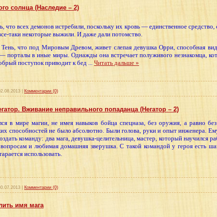
го солнца (Наследие – 2)
ь, что всех демонов истребили, поскольку их кровь — единственное средство,
все-таки некоторые выжили. И даже дали потомство.
 Тень, что под Мировым Древом, живет слепая девушка Орри, способная ви
— порталы в иные миры. Однажды она встречает полуживого незнакомца, кото
обрый поступок приводит к бед
...
Читать дальше »
02.08.2013
|
Комментарии (0)
гатор. Вживание неправильного попаданца (Негатор – 2)
лся в мире магии, не имея навыков бойца спецназа, без оружия, а равно бе
их способностей не было абсолютно. Были голова, руки и опыт инженера. Ему
оздать команду: два мага, девушка-целительница, мастер, который научился ра
вопросам и любимая домашняя зверушка. С такой командой у героя есть шан
тарается использовать.
30.07.2013
|
Комментарии (0)
лить имя мага