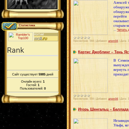
Алексей 
обнаруж
обнаружи
перейти 
оказывае
старым м
Статистика
...
Читать 
Просмотров:
584
|
Добавил:
artem94
|
Дата:
Кертис Джоблинг – Тень Яс
В Семизе
вынужден
вернуть 
приходят
Сайт существует
5985
дней
Онлайн всего:
1
Гостей:
1
Пользователей:
0
Просмотров:
559
|
Добавил:
artem94
|
Дата:
Игорь Шенгальц – Баллада
Незавидн
Ульфа, к