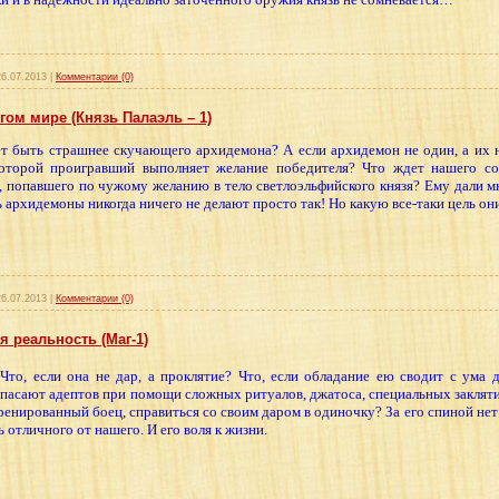
26.07.2013
|
Комментарии (0)
ом мире (Князь Палаэль – 1)
т быть страшнее скучающего архидемона? А если архидемон не один, а их н
которой проигравший выполняет желание победителя? Что ждет нашего со
, попавшего по чужому желанию в тело светлоэльфийского князя? Ему дали м
ь архидемоны никогда ничего не делают просто так! Но какую все-таки цель о
26.07.2013
|
Комментарии (0)
 реальность (Маг-1)
то, если она не дар, а проклятие? Что, если обладание ею сводит с ума 
пасают адептов при помощи сложных ритуалов, джатоса, специальных заклятий
ренированный боец, справиться со своим даром в одиночку? За его спиной нет 
 отличного от нашего. И его воля к жизни.