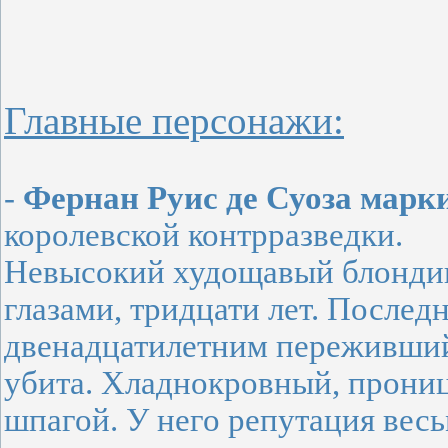
Главные персонажи:
-
Фернан Руис де Суоза марк
королевской контрразведки.
Невысокий худощавый блонди
глазами, тридцати лет. Послед
двенадцатилетним переживший т
убита. Хладнокровный, прониц
шпагой. У него репутация весь