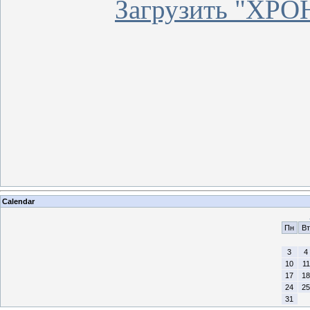
Загрузить "ХР
Calendar
Пн
Вт
3
4
10
11
17
18
24
25
31