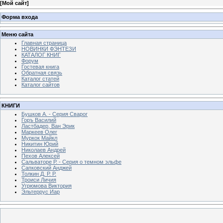
[
Мой сайт
]
Форма входа
Меню сайта
Главная страница
НОВИНКИ ФЭНТЕЗИ
КАТАЛОГ КНИГ
Форум
Гостевая книга
Обратная связь
Каталог статей
Каталог сайтов
КНИГИ
Бушков А. - Серия Сварог
Горъ Василий
Ластбадер, Ван Эрик
Маркеев Олег
Муркок Майкл
Никитин Юрий
Николаев Андрей
Пехов Алексей
Сальваторе Р. - Серия о темном эльфе
Сапковский Анджей
Толкин Д. Р. Р.
Троиси Личия
Угрюмова Виктория
Эльтеррус Иар