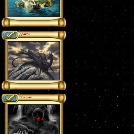
Дракон
Призрак