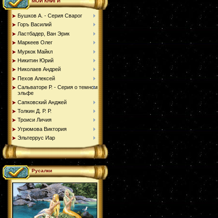
МОИ КНИГИ
Бушков А. - Серия Сварог
Горъ Василий
Ластбадер, Ван Эрик
Маркеев Олег
Муркок Майкл
Никитин Юрий
Николаев Андрей
Пехов Алексей
Сальваторе Р. - Серия о темном
эльфе
Сапковский Анджей
Толкин Д. Р. Р.
Троиси Личия
Угрюмова Виктория
Эльтеррус Иар
Русалки