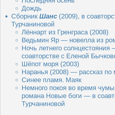
Последняя осень
Дождь
Сборник
Шанс
(
2009
), в соавтор
Турчаниновой
Лённарт из Гренграса (
2008
)
Ведьмин Яр — новелла из ро
Ночь летнего солнцестояния —
соавторстве с Еленой Бычков
Шёпот моря (
2003
)
Наранья (
2008
) — рассказ по
Синее пламя. Маяк
Немного покоя во время чумы 
романа Новые боги — в соавт
Турчаниновой