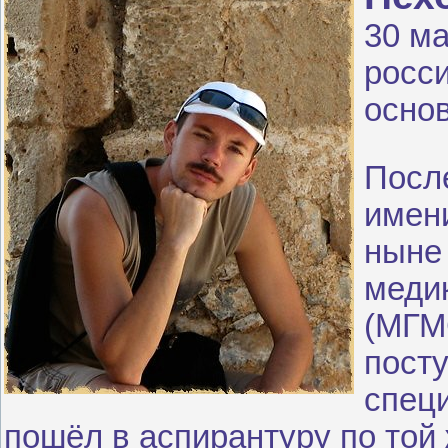
30 ма
росси
осно
Посл
имен
ныне
меди
(МГМ
посту
специ
пошёл в аспирантуру по то