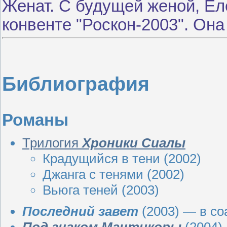
Женат. С будущей женой, Ел
конвенте "Роскон-2003". Она
Библиография
Романы
Трилогия
Хроники Сиалы
Крадущийся в тени (
2002
)
Джанга с тенями
(
2002
)
Вьюга теней
(
2003
)
Последний завет
(
2003
) — в с
Под знаком Мантикоры
(
2004
)