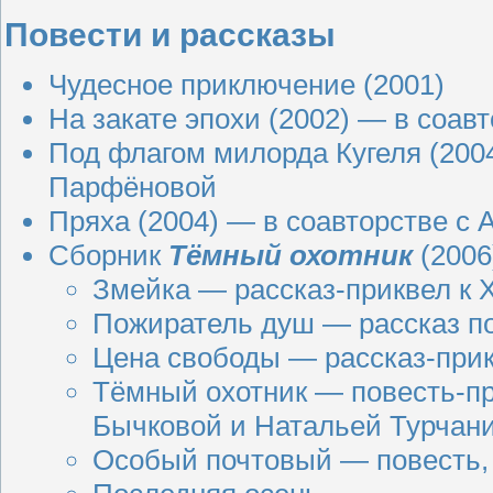
Повести и рассказы
Чудесное приключение (
2001
)
На закате эпохи (
2002
) — в соав
Под флагом милорда Кугеля (
200
Парфёновой
Пряха (
2004
) — в соавторстве с
Сборник
Тёмный охотник
(
2006
Змейка — рассказ-приквел к
Пожиратель душ — рассказ по
Цена свободы — рассказ-прик
Тёмный охотник — повесть-при
Бычковой и Натальей Турчан
Особый почтовый — повесть,