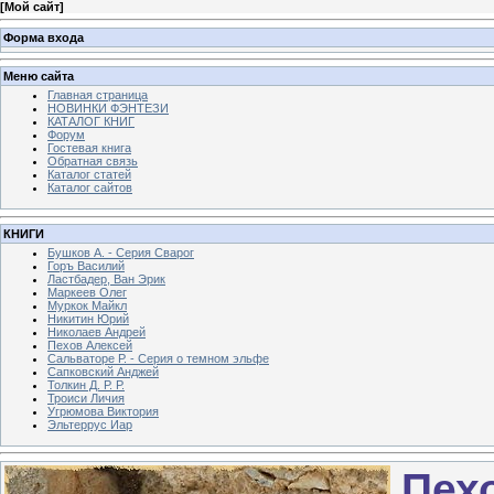
[
Мой сайт
]
Форма входа
Меню сайта
Главная страница
НОВИНКИ ФЭНТЕЗИ
КАТАЛОГ КНИГ
Форум
Гостевая книга
Обратная связь
Каталог статей
Каталог сайтов
КНИГИ
Бушков А. - Серия Сварог
Горъ Василий
Ластбадер, Ван Эрик
Маркеев Олег
Муркок Майкл
Никитин Юрий
Николаев Андрей
Пехов Алексей
Сальваторе Р. - Серия о темном эльфе
Сапковский Анджей
Толкин Д. Р. Р.
Троиси Личия
Угрюмова Виктория
Эльтеррус Иар
Пех