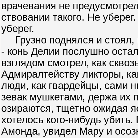
врачевания не предусмотрели
ствовании такого. Не уберег.
уберег.
Грузно поднялся и стоял, ц
- конь Делии послушно оста
взглядом смотрел, как сквоз
Адмиралтейству ликторы, как
люди, как гвардейцы, сами н
зевак мушкетами, держа их 
озираются, тщетно ожидая я
хотелось кого-нибудь убить
Амонда, увидел Мару и осоз