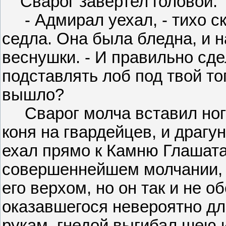
Сварог завертел головой.
- Адмирал уехал, - тихо ск
седла. Она была бледна, и н
веснушки. - И правильно сде
подставлять лоб под твой топ
вышло?
Сварог молча вставил ногу 
коня на гвардейцев, и драгу
ехал прямо к Камню Глашата
совершеннейшем молчании, и
его верхом, но он так и не о
оказавшегося невероятно дл
рукам, гнедой выгибал шею и