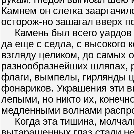
Камнем он слегка заартачилс
осторож-но зашагал вверх п
Камень был всего уардов тр
да еще с седла, с высокого 
взгляду целиком, до самых о
разнообразнейших шляпах, 
флаги, вымпелы, гирлянды ц
фонариков. Украшения эти в
лепыми, но никто их, конечн
медленными волнами распро
Когда эта тишина, молчали
вытаращенных глаз стали н