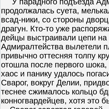
У парадного подъезда Адм
продолжалась суета, мелька
всад-ники, со стороны двор
драгун. Кто-то уже распоряж
дейцы выстраивали цепи на 
Адмиралтейства вылетели пл
привычно оттесняя толпу кр
отошла после первого шока,
хаос и панику удалось погаси
Сварог, вокруг Делии, прид
теснее сжималось кольцо б
конногвардейцев, хотя это б