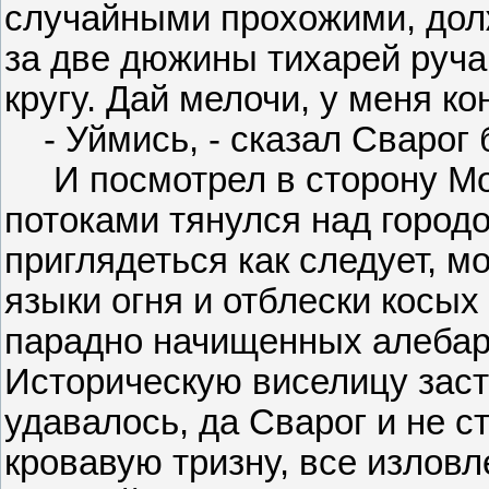
случайными прохожими, долж
за две дюжины тихарей руча
кругу. Дай мелочи, у меня ко
- Уймись, - сказал Сварог б
И посмотрел в сторону Мо
потоками тянулся над город
приглядеться как следует, 
языки огня и отблески косых
парадно начищенных алебард
Историческую виселицу заст
удавалось, да Сварог и не с
кровавую тризну, все излов