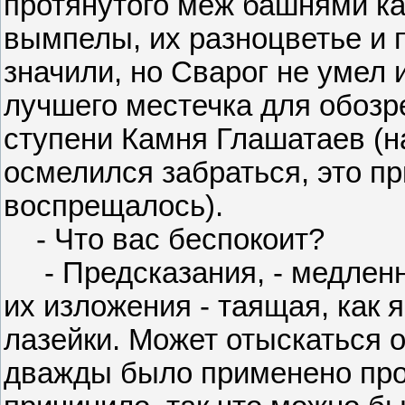
протянутого меж башнями к
вымпелы, их разноцветье и 
значили, но Сварог не умел 
лучшего местечка для обозр
ступени Камня Глашатаев (на
осмелился забраться, это п
воспрещалось).
- Что вас беспокоит?
- Предсказания, - медленно
их изложения - таящая, как я
лазейки. Может отыскаться о
дважды было применено прот