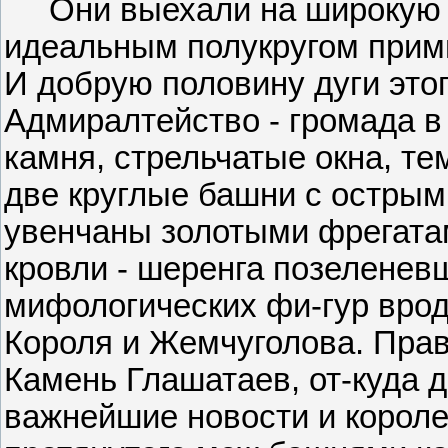
Они выехали на широкую М
идеальным полукругом прим
И добрую половину дуги это
Адмиралтейство - громада в
камня, стрельчатые окна, те
две круглые башни с остры
увенчаны золотыми фрегатам
кровли - шеренга позеленев
мифологических фи-гур врод
Короля и Жемчуголова. Прав
Камень Глашатаев, от-куда 
важнейшие новости и короле