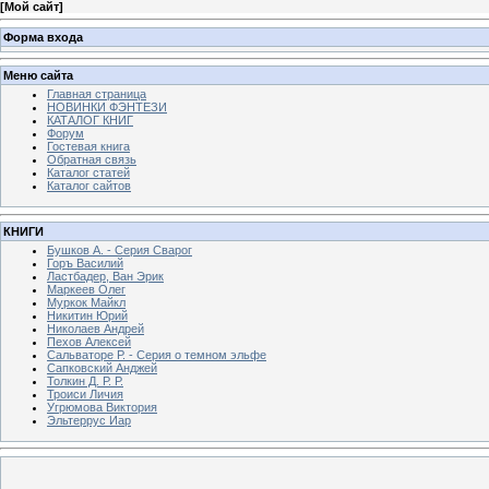
[
Мой сайт
]
Форма входа
Меню сайта
Главная страница
НОВИНКИ ФЭНТЕЗИ
КАТАЛОГ КНИГ
Форум
Гостевая книга
Обратная связь
Каталог статей
Каталог сайтов
КНИГИ
Бушков А. - Серия Сварог
Горъ Василий
Ластбадер, Ван Эрик
Маркеев Олег
Муркок Майкл
Никитин Юрий
Николаев Андрей
Пехов Алексей
Сальваторе Р. - Серия о темном эльфе
Сапковский Анджей
Толкин Д. Р. Р.
Троиси Личия
Угрюмова Виктория
Эльтеррус Иар