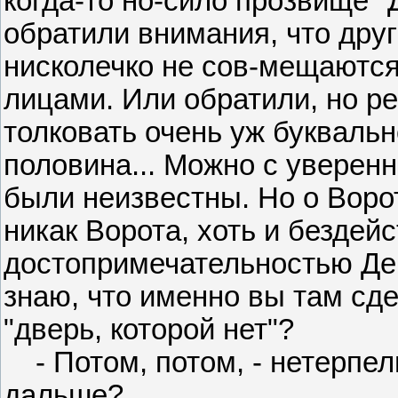
когда-то но-сило прозвище "
обратили внимания, что дру
нисколечко не сов-мещаютс
лицами. Или обратили, но ре
толковать очень уж буквальн
половина... Можно с уверенн
были неизвестны. Но о Ворот
никак Ворота, хоть и безде
достопримечательностью Дему
знаю, что именно вы там сд
"дверь, которой нет"?
- Потом, потом, - нетерпели
дальше?