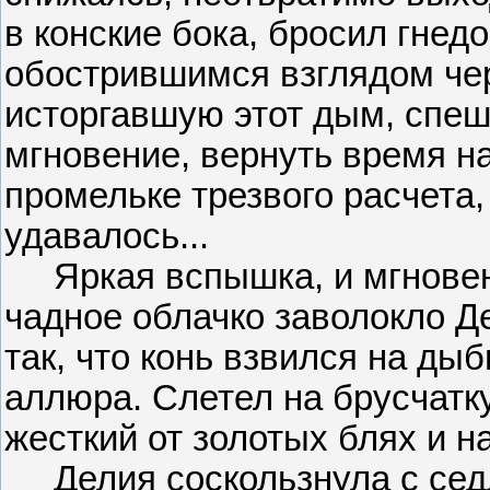
в конские бока, бросил гнед
обострившимся взглядом че
исторгавшую этот дым, спеш
мгновение, вернуть время н
промельке трезвого расчета,
удавалось...
Яркая вспышка, и мгновен
чадное облачко заволокло Д
так, что конь взвился на ды
аллюра. Слетел на брусчатку
жесткий от золотых блях и 
Делия соскользнула с седл