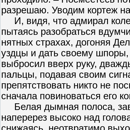
разрешаю. Уводим кортеж на
И, видя, что адмирал колеб
пытаясь разобраться вдумчи
нятных страхах, догоняя Дел
уздцы и дать своему шпоры,
выбросил вверх руку, дважд
пальцы, подавая своим сигна
препятствовать никто не пос
сначала повиноваться его ко
Белая дымная полоса, зав
наперерез высоко над голова
снижаясь, неотвратимо выхо