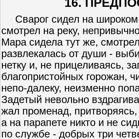
16. ПРЕДП
Сварог сидел на широком п
смотрел на реку, непривычн
Мара сидела тут же, смотрел
развлекалась от души - выб
нетку и, не прицеливаясь, за
благопристойных горожан, ч
непо-далеку, неизменно попад
Задетый невольно вздрагива
жал променад, притворяясь,
а на парапете никто и не си
по службе - добрых три чет