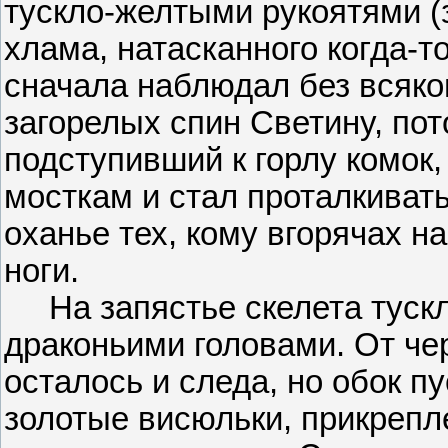
тускло-желтыми рукоятями (з
хлама, натасканного когда-т
сначала наблюдал без всяко
загорелых спин Светину, пот
подступивший к горлу комок
мосткам и стал проталкиват
оханье тех, кому вгорячах 
ноги.
На запястье скелета тускл
драконьими головами. От чер
осталось и следа, но обок п
золотые висюльки, прикрепл