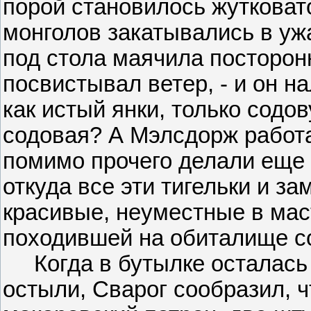
порой становилось жутковато
монголов закатывались в ужа
под стола маячила посторонн
посвистывал ветер, - и он н
как истый янки, только содов
содовая? А Мэлсдорж работа
помимо прочего делали еще 
откуда все эти тигельки и з
красивые, неуместные в мас
походившей на обиталище со
Когда в бутылке осталась т
остыли, Сварог сообразил, 