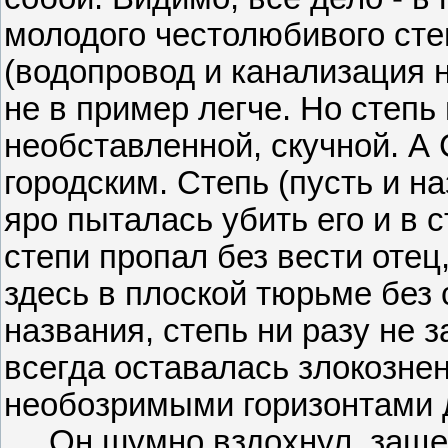
молодого честолюбивого сте
(водопровод и канализация 
не в пример легче. Но степь
необставленной, скучной. А
городским. Степь (пусть и н
яро пыталась убить его и в с
степи пропал без вести отец
здесь в плоской тюрьме без 
названия, степь ни разу не з
всегда оставалась злокозне
необозримыми горизонтами д
Он шумно вздохнул, защелк