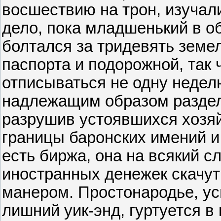
восшествию на трон, изучал
дело, пока младшенький в о
болтался за тридевять земел
паспорта и подорожной, так
отписываться не одну недел
надлежащим образом раздел
разрушив устоявшихся хозяй
границы баронских имений 
есть биржа, она на всякий сл
иностранных денежек скачу
манером. Простонародье, у
лишний уик-энд, гуртуется в