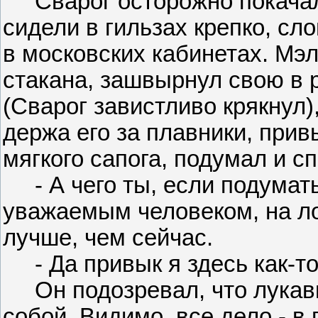
Сварог осторожно покачал 
сидели в гильзах крепко, сл
в московских кабинетах. Мэл
стакана, зашвырнул свою в 
(Сварог завистливо крякнул)
держа его за плавники, при
мягкого сапога, подумал и с
- А чего ты, если подумат
уважаемым человеком, на лош
лучше, чем сейчас.
- Да привык я здесь как-то,
Он подозревал, что лукави
собой. Видимо, все дело - в