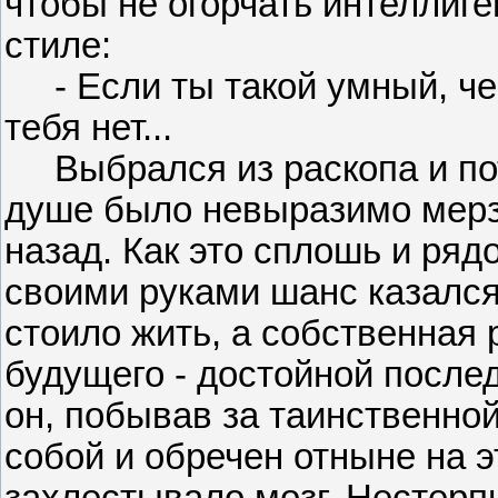
чтобы не огорчать интеллиге
стиле:
- Если ты такой умный, че
тебя нет...
Выбрался из раскопа и пот
душе было невыразимо мерзк
назад. Как это сплошь и ря
своими руками шанс казался
стоило жить, а собственная
будущего - достойной послед
он, побывав за таинственной
собой и обречен отныне на э
захлестывало мозг. Нестерпи