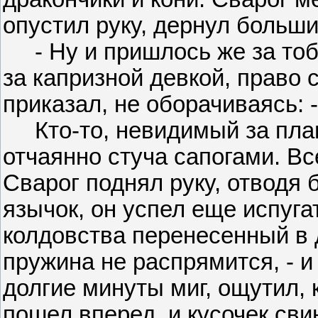
опустил руку, дернул больш
- Ну и пришлось же за тобой
за капризной девкой, право с
приказал, не оборачиваясь: 
Кто-то, невидимый за плам
отчаянно стуча сапогами. Вс
Сварог поднял руку, отводя
язычок, он успел еще испуга
колдовства перенесенный в 
пружина не распрямится, - и
долгие минуты миг, ощутил,
пошел вперед, и кусочек св