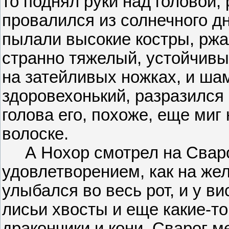
то поднял руки над головой, 
провалился из солнечного дн
пылали высокие костры, ржа
странно тяжелый, устойчив
на затейливых ножках, и ша
здоровехонький, разразился
голова его, похоже, еще миг
волоске.
А Нохор смотрел на Сваро
удовлетворением, как на же
улыбался во весь рот, и у в
лисьи хвосты и еще какие-то
дракончики и кони. Сварог ме