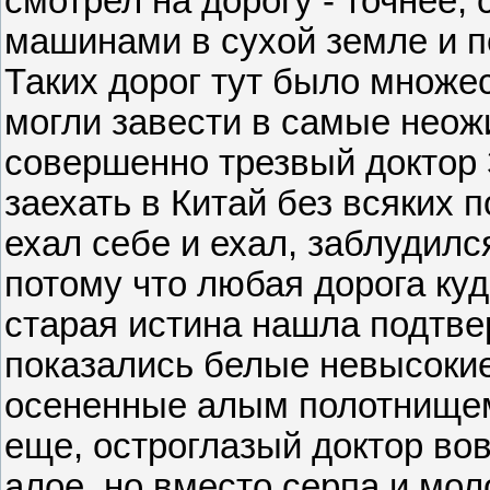
смотрел на дорогу - точнее,
машинами в сухой земле и 
Таких дорог тут было множес
могли завести в самые неож
совершенно трезвый доктор 
заехать в Китай без всяких
ехал себе и ехал, заблудилс
потому что любая дорога куд
старая истина нашла подтве
показались белые невысокие
осененные алым полотнищем
еще, остроглазый доктор во
алое, но вместо серпа и мол