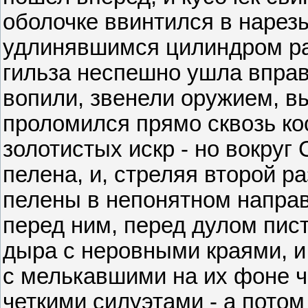
оболочке ввинтился в нарез
удлинявшимся цилиндром рас
гильза неспешно ушла вправ
вопили, звенели оружием, вы
проломился прямо сквозь ко
золотистых искр - но вокруг
пелена, и, стреляя второй р
пелены в непонятном направ
перед ним, перед дулом пист
дыра с неровными краями, и
с мелькавшими на их фоне 
четкими силуэтами - а потом