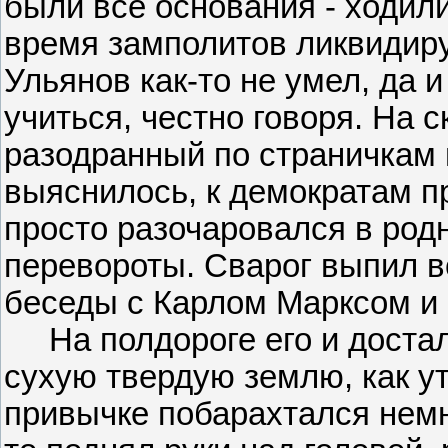
были все основания - ходили
время замполитов ликвидирую
Ульянов как-то не умел, да 
учиться, честно говоря. На с
разодранный по страничкам п
выяснилось, к демократам п
просто разочаровался в род
перевороты. Сварог выпил в
беседы с Карлом Марксом и 
На полдороге его и достало
сухую твердую землю, как ут
привычке побарахтался немн