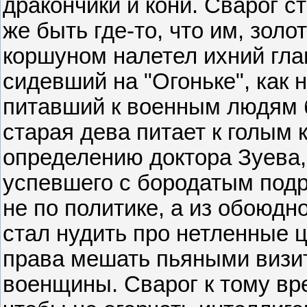
дракончики и кони. Сварог с
же быть где-то, что им, золо
коршуном налетел ихний гла
сидевший на "Огоньке", как н
питавший к военным людям 
старая дева питает к голым 
определению доктора Зуева,
успевшего с бородатым подр
не по политике, а из обоюдн
стал нудить про нетленные ц
права мешать пьяными визи
военщины. Сварог к тому вр