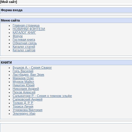
[
Мой сайт
]
Форма входа
Меню сайта
Главная страница
НОВИНКИ ФЭНТЕЗИ
КАТАЛОГ КНИГ
Форум
Гостевая книга
Обратная связь
Каталог статей
Каталог сайтов
КНИГИ
Бушков А. - Серия Сварог
Горъ Василий
Ластбадер, Ван Эрик
Маркеев Олег
Муркок Майкл
Никитин Юрий
Николаев Андрей
Пехов Алексей
Сальваторе Р. - Серия о темном эльфе
Сапковский Анджей
Толкин Д. Р. Р.
Троиси Личия
Угрюмова Виктория
Эльтеррус Иар