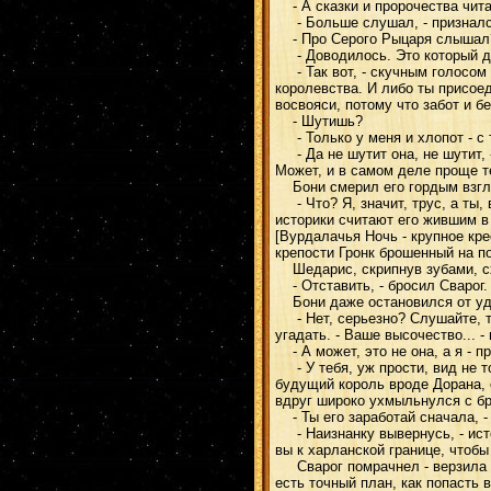
- А сказки и пророчества чит
- Больше слушал, - признался Б
- Про Серого Рыцаря слышал
- Доводилось. Это который до
- Так вот, - скучным голосом с
королевства. И либо ты присое
восвояси, потому что забот и бе
- Шутишь?
- Только у меня и хлопот - с т
- Да не шутит она, не шутит, 
Может, и в самом деле проще т
Бони смерил его гордым взгл
- Что? Я, значит, трус, а ты,
историки считают его жившим в
[Вурдалачья Ночь - крупное кре
крепости Гронк брошенный на п
Шедарис, скрипнув зубами, сх
- Отставить, - бросил Сварог. 
Бони даже остановился от уд
- Нет, серьезно? Слушайте, то
угадать. - Ваше высочество... 
- А может, это не она, а я - п
- У тебя, уж прости, вид не тот
будущий король вроде Дорана, ст
вдруг широко ухмыльнулся с бр
- Ты его заработай сначала, -
- Наизнанку вывернусь, - истов
вы к харланской границе, чтобы
Сварог помрачнел - верзила ух
есть точный план, как попасть 