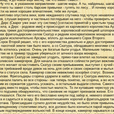
 Ну что ж, в указанном направлении - шагом марш. А ты, найденыш, шага
тчего ты завел столь барские привычки - гулять по лесу... И почему кор
ти на меня хорошее впечатление, тебе же лучше...
ятливо опустила веки, взяв нежданного спутника под чуткую ненавязч
в, слушая верзилу и частенько поглядывая на него - чтобы проверить и
рс (Сварог уже знал эту систему) [согласно принятой у крестьян трад
села, а Дерс - родовое имя] и происходил из карликового королевства А
ишь тремя достопримечательностями: королевской коллекцией штопоров
ах фригольдерским селом Скатур и редким консерватизмом монархов в 
едали исключительно Арсары, вплоть до нынешнего Сорок Второго.
ок Второй решил, что с его королевства довольно и двух достопримеча
пахотной земли там было мало, а со Скатура, обладавшего многими ст
о хотелось ужасно. Очень уж богатые были угодья. Маленькие тираны, к
тве не в пример труднее уберечься от алчного взора монарха...
торую Скатур не замедлил угодить, прямо-таки влетел на полном ходу
ролевских камергеров. Для начала он отказался соблюсти ритуал вежлив
 что желает осчастливить Скатур своим пребыванием, выступил с кучей
 требований вроде девок на ночь для себя и своих сержантов и мытья 
о статусе села. Камергер совсем невежливо оскорбил статус. Возникл
лове. Фригольдеры сгоряча ударили в набат, благо у Скатура имелось и
ачали палить во все стороны - как теперь понятно, не сгоряча, а во исп
оим из сержантов удалось ускакать, а остальным выдали сполна. Самого
одец вместо ведра, чтобы поостыл малость. То ли купавшие чересчур ув
го подъема обнаружилось, что сановник не подает признаков жизни. Ег
отказался. После чего его бесславно кинули под забор и, немного опамя
та и садиться в осаду. Во взаимоотношениях королей и фригольдеров та
отана. Происшедшее сулило долгие неудобства, но было злом привычны
священному столетиями опыту, все должно было кончиться парой недель
ым подтверждением вольностей. В конце концов, камергер нарывался с