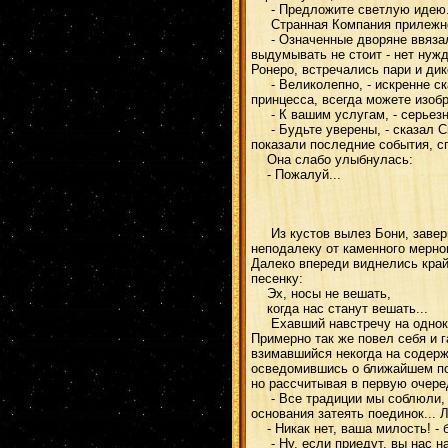
- Предложите светлую идею. К
Странная Компания прилежно п
- Означенные дворяне ввязалис
выдумывать не стоит - нет нуж
Ронеро, встречались пари и дик
- Великолепно, - искренне сказ
принцесса, всегда можете изобр
- К вашим услугам, - серьезно 
- Будьте уверены, - сказал Сва
показали последние события, с
Она слабо улыбнулась:
- Пожалуй...
Из кустов вылез Бони, заверну
неподалеку от каменного мерно
Далеко впереди виднелись край
песенку:
Эх, носы не вешать,
когда нас станут вешать...
Ехавший навстречу на однокол
Примерно так же повел себя и г
взимавшийся некогда на содержа
осведомившись о ближайшем пос
но рассчитывая в первую очере
- Все традиции мы соблюли, г
основания затеять поединок...
- Никак нет, ваша милость! - б
- Ну, если приедут, вы нас най