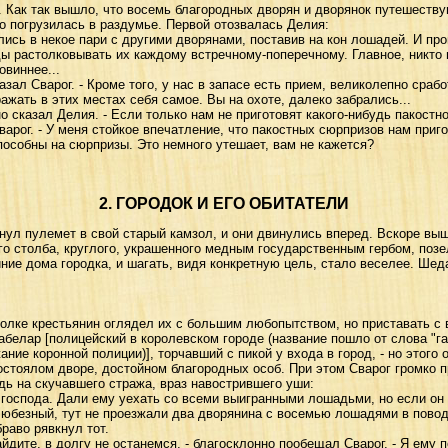
ак так вышло, что восемь благородных дворян и дворянок путешеств
огрузилась в раздумье. Первой отозвалась Делия:
ь в некое пари с другими дворянами, поставив на кон лошадей. И про
ды растолковывать их каждому встречному-поперечному. Главное, никто 
овиннее...
ал Сварог. - Кроме того, у нас в запасе есть прием, великолепно сраб
ажать в этих местах себя самое. Вы на охоте, далеко забрались...
сказал Делия. - Если только нам не приготовят какого-нибудь пакостно
рог. - У меня стойкое впечатление, что пакостных сюрпризов нам пригот
пособны на сюрпризы. Это немного утешает, вам не кажется?
2. ГОРОДОК И ЕГО ОБИТАТЕЛИ
л пулемет в свой старый камзол, и они двинулись вперед. Вскоре вышл
го столба, круглого, украшенного медным государственным гербом, поз
ние дома городка, и шагать, видя конкретную цель, стало веселее. Ше
ке крестьянин оглядел их с большим любопытством, но приставать с в
абелар [полицейский в королевском городе (название пошло от слова "г
ние коронной полиции)], торчавший с пикой у входа в город, - но этого 
тоялом дворе, достойном благородных особ. При этом Сварог громко п
дь на скучавшего стража, враз навострившего уши:
оспода. Дали ему уехать со всеми выигранными лошадьми, но если он 
 Любезный, тут не проезжали два дворянина с восемью лошадями в пово
раво рявкнул тот.
дите, в долгу не останемся, - благосклонно пообещал Сварог. - Я ему по