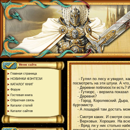
Меню сайта
Главная страница
- Гулял по лесу и увидел, как 
НОВИНКИ ФЭНТЕЗИ
посмотреть на эти штуки. А что
КАТАЛОГ КНИГ
- Деревни поблизости есть? И
Форум
- Гутиорс, - верзила показал 
Гостевая книга
- Деревня?
Обратная связь
- Город. Королевский. Дыра, ко
бургомистр.
Каталог статей
- А лошадей там достать мо
Каталог сайтов
- Смотря каких. И смотря ско
- Верховых. Хороших. На всю 
- Вряд ли у них столько набер
ярмарка была месяца полтора на