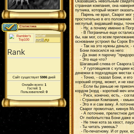
Оказавшись невольным свидетел
странная компания, она наверн
путника, который может оказать
Парень не врал, Сварог мог ут
простительно в его положении. 
неглупый, видавший виды, точно
Статистика
- Ну, а почему именно в Погран
- В Пограничье еще остались 
бы, как мог, со всем прилежани
основании устроил бы Сорок Вто
- Так на это нужны деньги, - ск
Бони покосился на него:
- Да знаю я парочку "придорож
- Это еще что?
Шагавший слева от Сварога Ш
- У гуртовщиков с купцами кон
денежки в подходящих местах н
- Точно, - сказал Бони, и его 
Сайт существует
5986
дней
хороший отряд, может, и не хва
Онлайн всего:
1
- Если бы раньше не прикончил
Гостей:
1
кордом [корд - короткий меч ил
Пользователей:
0
- Риск, конечно, есть, - согла
- Странная Компания, - хмыкн
- Это я и сам вижу. А поточн
Сварог промолчал, кивнув Мар
- А поточнее, прелестное дите 
От любопытства Бони даже не 
- Не тяни кота за хвост, лауре
- Ты читать умеешь?
- По-печатному. И от руки, ес