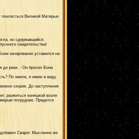
 поклясться Великой Матерью.
гла, но сдержавшийся.
пускного свидетельства!
Бони зачарованно уставился на
 до реки. - Он бросил Бони
ть? По земле, я имею в виду.
к можно скорее. До наступления
еет, разжиться коняшкой возле
осьмерым потруднее. Придется
 добавил Сварог. Мысленно же