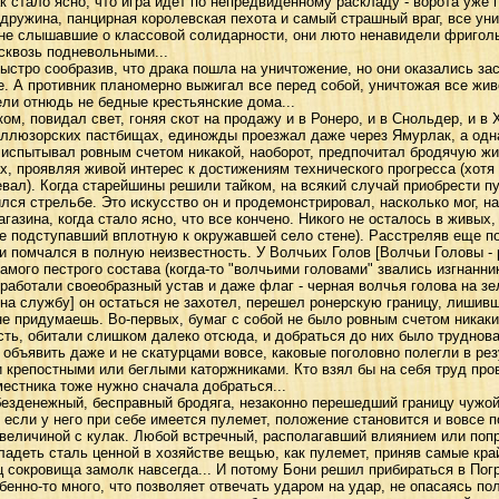
стало ясно, что игра идет по непредвиденному раскладу - ворота уже 
 дружина, панцирная королевская пехота и самый страшный враг, все уни
 не слышавшие о классовой солидарности, они люто ненавидели фриголь
сквозь подневольными...
ро сообразив, что драка пошла на уничтожение, но они оказались за
. А противник планомерно выжигал все перед собой, уничтожая все живо
ли отнюдь не бедные крестьянские дома...
 повидал свет, гоняя скот на продажу и в Ронеро, и в Снольдер, и в 
иллюзорских пастбищах, единожды проезжал даже через Ямурлак, а одн
не испытывал ровным счетом никакой, наоборот, предпочитал бродячую ж
, проявляя живой интерес к достижениям технического прогресса (хотя
ревал). Когда старейшины решили тайком, на всякий случай приобрести 
лся стрельбе. Это искусство он и продемонстрировал, насколько мог, на
газина, когда стало ясно, что все кончено. Никого не осталось в живых
те подступавший вплотную к окружавшей село стене). Расстреляв еще п
 и помчался в полную неизвестность. У Волчьих Голов [Волчьи Головы -
амого пестрого состава (когда-то "волчьими головами" звались изгнанник
работали своеобразный устав и даже флаг - черная волчья голова на зе
а службу] он остаться не захотел, перешел ронерскую границу, лишивши
не придумаешь. Во-первых, бумаг с собой не было ровным счетом никаких
сть, обитали слишком далеко отсюда, и добраться до них было трудноват
 объявить даже и не скатурцами вовсе, каковые поголовно полегли в рез
 крепостными или беглыми каторжниками. Кто взял бы на себя труд пров
естника тоже нужно сначала добраться...
зденежный, бесправный бродяга, незаконно перешедший границу чужой 
 если у него при себе имеется пулемет, положение становится и вовсе 
 величиной с кулак. Любой встречный, располагавший влиянием или поп
адеть сталь ценной в хозяйстве вещью, как пулемет, приняв самые кр
 сокровища замолк навсегда... И потому Бони решил прибираться в Погр
обенно-то много, что позволяет отвечать ударом на удар, не опасаясь по