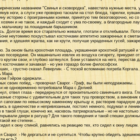
ическим названием "Свинья и сковородка", навестила нужные места, 
янув ноги, а слуги уже проворно таскали на стол блюда, тарелки, кувш
ину историю с проигранными конями, принятую тем безоговорочно, но 
хозяин и не такое, и каждый сходит с ума по-своему, а благородные лау
ь мальчишку за лошадиным барышником.
 Долгое время все старательно жевали, глотали и отхлебывали. Пото
 Бони неутомимо похрустывал косточками аппетитно зажаренных в сметан
ния, и здешняя жратва, как ни крути, получше украденных гусей, зажаре
. За окном была крохотная площадь, украшенная крохотной ратушей и
аз посередине. Он машинально извлек из воздуха сигарету, прикурил от
о кругом свои, и глубоко затянулся. Бони уставился на него, перестав 
л косточками и зачавкал - но уже гораздо более философски.
их, - грустно сказал Леверлин. - С тоской вспоминаю погреба Коргала..
ь Мара.
ом Гэйром одержали...
 своих побед, - проворчал Сварог. - Граф, вы были неподражаемы...
и не одновременно потребовали Мара с Делией.
, отвел глаза - передернулся от пронзительного свинячьего визга. Гля
ные стороны с удивительным для таких туш проворством, а виновник п
ал сапогами по невысокому каменному крыльцу и, растворив парадную 
шись в одиночестве и непривязанным, постоял немного, подумал и ленив
такой глуши, конечно же, насквозь патриархальные - но не настолько 
ткрывали двери в ратушу? Для такого поведения и такой спешки должны 
такой же степени...
дел к окну спиной, равнялись на реакцию тех, кто сидел к окну лицом.
 Сварог. - Не дергаться и не суетиться. Чтобы крупно обидеть здешню
сти есть?