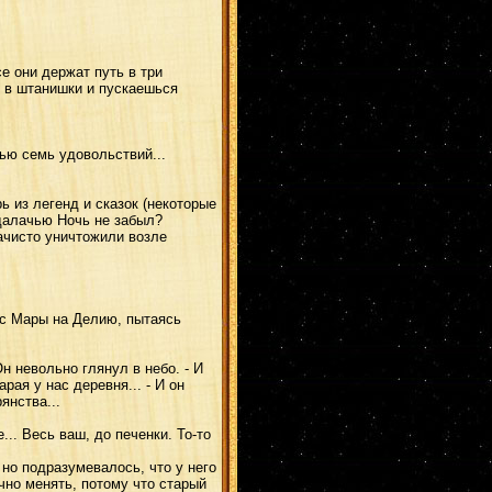
е они держат путь в три
 в штанишки и пускаешься
ью семь удовольствий...
 из легенд и сказок (некоторые
рдалачью Ночь не забыл?
начисто уничтожили возле
 с Мары на Делию, пытаясь
Он невольно глянул в небо. - И
рая у нас деревня... - И он
янства...
... Весь ваш, до печенки. То-то
но подразумевалось, что у него
очно менять, потому что старый