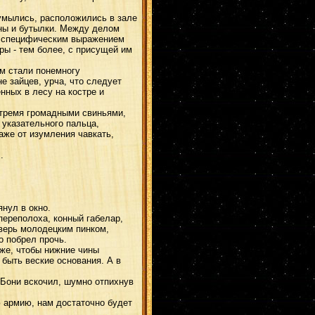
умылись, расположились в зале
ины и бутылки. Между делом
со специфическим выражением
ры - тем более, с присущей им
м стали понемногу
е зайцев, урча, что следует
нных в лесу на костре и
 тремя громадными свиньями,
 указательного пальца,
даже от изумления чавкать,
.
нул в окно.
ереполоха, конный габелар,
дверь молодецким пинком,
о побрел прочь.
же, чтобы нижние чины
быть веские основания. А в
 Бони вскочил, шумно отпихнув
ю армию, нам достаточно будет