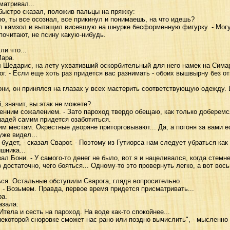
матривал...
ыстро сказал, положив пальцы на пряжку:
 ты все осознал, все прикинул и понимаешь, на что идешь?
 камзол и вытащил висевшую на шнурке бесформенную фигурку. - Могу
очитают, не псину какую-нибудь.
и что...
Мара.
Шедарис, на лету ухвативший оскорбительный для него намек на Симар
г. - Если еще хоть раз придется вас разнимать - обоих вышвырну без от
и, он принялся на глазах у всех мастерить соответствующую одежду. 
 значит, вы этак не можете?
енним сожалением. - Зато пароход твердо обещаю, как только доберемся
шадей самим придется озаботиться.
 местам. Окрестные дворяне приторговывают... Да, а погоня за вами ес
уже видел...
удет, - сказал Сварог. - Поэтому из Гутиорса нам следует убраться ка
шника...
ал Бони. - У самого-то денег не было, вот я и нацеливался, когда стемн
ов достаточно, чего бояться... Одному-то это провернуть легко, а вот в
я. Остальные обступили Сварога, глядя вопросительно.
 - Возьмем. Правда, первое время придется присматривать...
а.
азала:
ела и сесть на пароход. На воде как-то спокойнее...
которой сноровке сможет нас рано или поздно вычислить", - мысленно