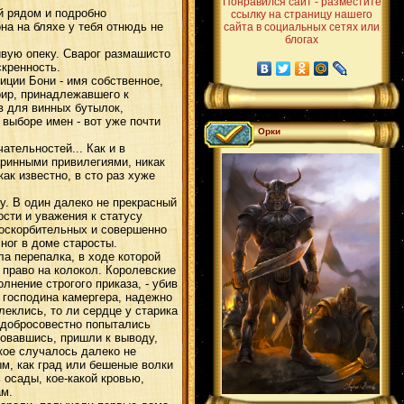
Понравился сайт - разместите
й рядом и подробно
ссылку на страницу нашего
она на бляхе у тебя отнюдь не
сайта в социальных сетях или
блогах
ивую опеку. Сварог размашисто
скренность.
иции Бони - имя собственное,
рир, принадлежавшего к
 для винных бутылок,
выборе имен - вот уже почти
Орки
тельностей... Как и в
аринными привилегиями, никак
ак известно, в сто раз хуже
. В один далеко не прекрасный
ости и уважения к статусу
 оскорбительных и совершенно
ног в доме старосты.
а перепалка, в ходе которой
 право на колокол. Королевские
олнение строгого приказа, - убив
 господина камергера, надежно
леклись, то ли сердце у старика
о добросовестно попытались
товавшись, пришли к выводу,
кое случалось далеко не
м, как град или бешеные волки
 осады, кое-какой кровью,
ам.