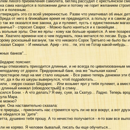
ем лихого приземления самолета, беглец рассудил с крестьянской смет
яка сама находится в положении дичи и потому не горит желанием строи
ся и полезным...
верждать это со всей уверенностью. Разве что умалчивал об иных дета
Вреда от него в ближайшее время не предвидится, а пользу и в самом д
 так же оказался вне закона, да и пулемет, пусть с единственным магаз
ичье? - спросил Сварог. - Можно было наняться и к ганзейцам...
вольные эрлы. Они же ярлы - кому как больше нравится. А мне позаре
ем. Хватило времени кое о чем подумать, пока метался по лесам. Будь 
рому роскошный ваганум, так что никакого Сорок Третьего не было бы и
азал Сварог. - И немалые. Арир - это... гм, это не Готар какой-нибудь...
ных банков"...
едарис пояснил:
цы отмахивать приходится длинные, и не всегда по цивилизованным ме
еподалеку от дороги. Придорожный банк, она же "пыльная казна".
простецкое лицо на миг стало хищным. - Все равно теперь денежки эти 
тит, да я бы из шкуры вывернулся, чтоб подработать...
и, - хмуро сказал Шедарис. - Или возьмет ярл у тебя пулемет, а вмес
и длинный кинжал (обоюдоострый)] в спину...
сился Бони. - А что делать? Я ему, суке, за Скатур... Ладно. Теперь вр
ула Мара.
ее можно?
е. Она наставительно сказала:
природы, - прикончить нас стремятся чуть ли не все вокруг, а вот друз
обиделся за "дите":
тта, душевно тебя прошу. А то нечестно получается - я-то вам все выло
ли не коряво. Я человек бывалый, писать бы еще обучиться...