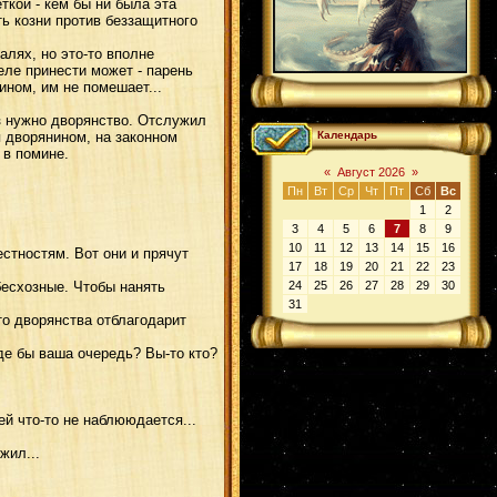
кой - кем бы ни была эта
ть козни против беззащитного
лях, но это-то вполне
еле принести может - парень
ином, им не помешает...
з нужно дворянство. Отслужил
я дворянином, на законном
Календарь
 в помине.
«
Август 2026
»
Пн
Вт
Ср
Чт
Пт
Сб
Вс
1
2
3
4
5
6
7
8
9
10
11
12
13
14
15
16
стностям. Вот они и прячут
17
18
19
20
21
22
23
бесхозные. Чтобы нанять
24
25
26
27
28
29
30
31
то дворянства отблагодарит
оде бы ваша очередь? Вы-то кто?
ей что-то не наблююдается...
жил...