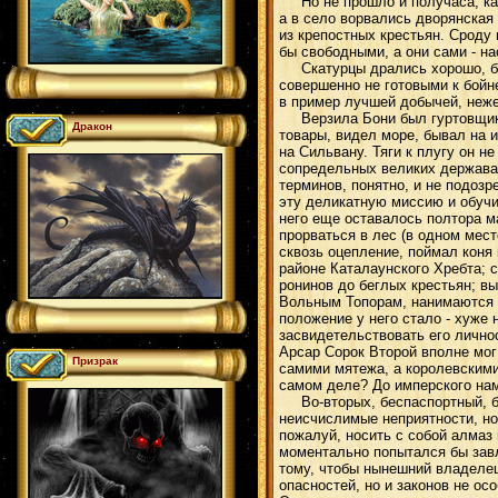
Но не прошло и получаса, как 
а в село ворвались дворянская
из крепостных крестьян. Сроду
бы свободными, а они сами - на
Скатурцы дрались хорошо, быст
совершенно не готовыми к бойне
в пример лучшей добычей, неже
Верзила Бони был гуртовщиком,
Дракон
товары, видел море, бывал на 
на Сильвану. Тяги к плугу он 
сопредельных великих державах
терминов, понятно, и не подоз
эту деликатную миссию и обучи
него еще оставалось полтора ма
прорваться в лес (в одном мес
сквозь оцепление, поймал коня
районе Каталаунского Хребта; с
ронинов до беглых крестьян; вы
Вольным Топорам, нанимаются н
положение у него стало - хуже 
засвидетельствовать его лично
Арсар Сорок Второй вполне мог
Призрак
самими мятежа, а королевскими
самом деле? До имперского нам
Во-вторых, беспаспортный, бе
неисчислимые неприятности, но
пожалуй, носить с собой алмаз
моментально попытался бы завл
тому, чтобы нынешний владелец
опасностей, но и законов не ос