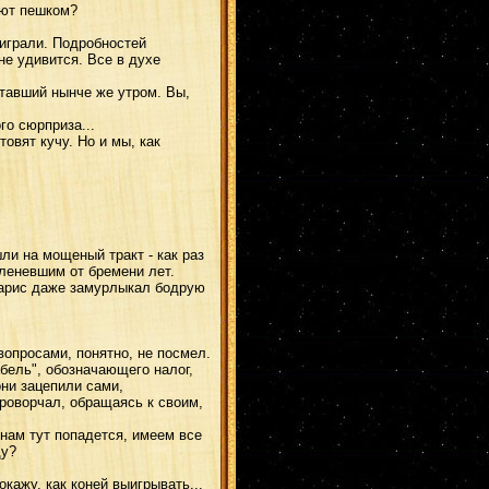
уют пешком?
играли. Подробностей
не удивится. Все в духе
отавший нынче же утром. Вы,
го сюрприза...
овят кучу. Но и мы, как
и на мощеный тракт - как раз
еленевшим от бремени лет.
дарис даже замурлыкал бодрую
опросами, понятно, не посмел.
абель", обозначающего налог,
они зацепили сами,
роворчал, обращаясь к своим,
нам тут попадется, имеем все
ду?
кажу, как коней выигрывать...