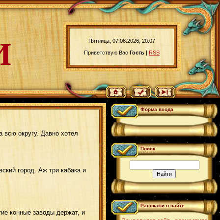
И
Пятница, 07.08.2026, 20:07
Приветствую Вас
Гость
|
RSS
Форма входа
а всю округу. Давно хотел
Поиск
ский город. Аж три кабака и
Расскажи о сайте
гие конные заводы держат, и