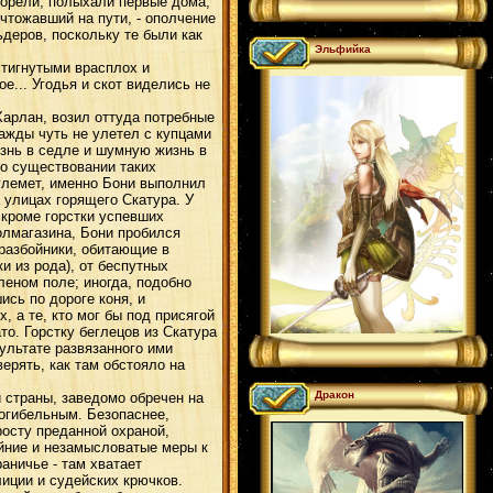
горели, полыхали первые дома,
чтожавший на пути, - ополчение
деров, поскольку те были как
Эльфийка
стигнутыми врасплох и
е... Угодья и скот виделись не
Харлан, возил оттуда потребные
ажды чуть не улетел с купцами
изнь в седле и шумную жизнь в
 о существовании таких
пулемет, именно Бони выполнил
 улицах горящего Скатура. У
, кроме горстки успевших
олмагазина, Бони пробился
 разбойники, обитающие в
и из рода), от беспутных
леном поле; иногда, подобно
сь по дороге коня, и
, а те, кто мог бы под присягой
о. Горстку беглецов из Скатура
ультате развязанного ими
ерять, как там обстояло на
Дракон
страны, заведомо обречен на
погибельным. Безопаснее,
росту преданной охраной,
айние и незамысловатые меры к
аничье - там хватает
лиции и судейских крючков.