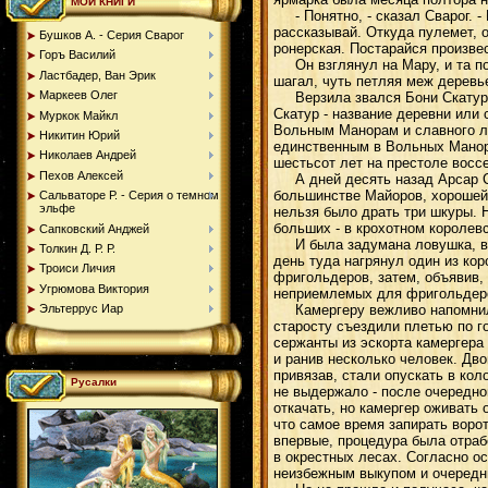
МОИ КНИГИ
- Понятно, - сказал Сварог. -
рассказывай. Откуда пулемет, о
Бушков А. - Серия Сварог
ронерская. Постарайся произвес
Горъ Василий
Он взглянул на Мару, и та пон
Ластбадер, Ван Эрик
шагал, чуть петляя меж деревье
Маркеев Олег
Верзила звался Бони Скатур Де
Скатур - название деревни или 
Муркок Майкл
Вольным Манорам и славного л
Никитин Юрий
единственным в Вольных Манор
Николаев Андрей
шестьсот лет на престоле восс
Пехов Алексей
А дней десять назад Арсар Сор
большинстве Майоров, хорошей 
Сальваторе Р. - Серия о темном
эльфе
нельзя было драть три шкуры. Н
больших - в крохотном королевс
Сапковский Анджей
И была задумана ловушка, в ко
Толкин Д. Р. Р.
день туда нагрянул один из ко
Троиси Личия
фригольдеров, затем, объявив,
Угрюмова Виктория
неприемлемых для фригольдеров
Камергеру вежливо напомнили 
Эльтеррус Иар
старосту съездили плетью по го
сержанты из эскорта камергера н
и ранив несколько человек. Дв
привязав, стали опускать в кол
Русалки
не выдержало - после очередно
откачать, но камергер оживать 
что самое время запирать воро
впервые, процедура была отраб
в окрестных лесах. Согласно о
неизбежным выкупом и очередн