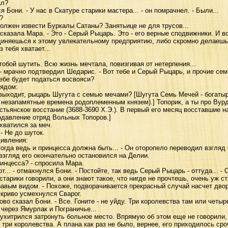
ал?
они. - У нас в Скатуре старики мастера... - он помрачнел. - Были...
?
лжен извести Буркалы Сатаны? Занятьице не для трусов...
казала Мара. - Это - Серый Рыцарь. Это - его верные сподвижники. И вс
диняешься к этому увлекательному предприятию, либо скромно делаешь
з тебя хватает...
обой шутить. Всю жизнь мечтала, повизгивая от нетерпения...
- мрачно подтвердил Шедарис. - Вот тебе и Серый Рыцарь, и прочие сем
ебе будет податься восвояси?
ядом:
 выходит, рыцарь Шугута с семью мечами? [Шугута Семь Мечей - богатырь
 незапамятные времена родоплеменным князем).] Топорик, а ты про Ву
стьянское восстание (3688-3690 Х.Э.). В первый его месяц восставшие 
одавление отряд Вольных Топоров.]
ватился за меч.
- Не до шуток.
ивления:
гда ведь и принцесса должна быть... - Он оторопело переводил взгляд
- взгляд его окончательно остановился на Делии.
ринцесса? - спросила Мара.
... - отмахнулся Бони. - Постойте, так ведь Серый Рыцарь - оттуда... - 
арики говорили, а они знают такое, что нигде не прочтешь, очень уж ста
авым видом. - Похоже, подворачивается прекрасный случай насчет двор
 криво усмехнулся Сварог.
о сказал Бони. - Все. Гоните - не уйду. Три королевства там или четыре
 через Ямурлак и Пограничье...
итрился затронуть больное место. Впрямую об этом еще не говорили, 
в три королевства. А плана как раз не было, вернее, его приходилось ср