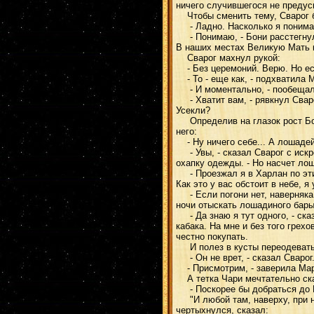
ничего случившегося не предус
Чтобы сменить тему, Сварог б
- Ладно. Насколько я понимаю,
- Понимаю, - Бони расстегнул
В наших местах Великую Мать п
Сварог махнул рукой:
- Без церемоний. Верю. Но есл
- То - еще как, - подхватила 
- И моментально, - пообещал 
- Хватит вам, - рявкнул Сваро
Усекли?
Определив на глазок рост Бон
него:
- Ну ничего себе... А лошадей,
- Увы, - сказал Сварог с искр
охапку одежды. - Но насчет ло
- Проезжал я в Харлан по этим
Как это у вас обстоит в небе, я 
- Если погони нет, наверняка б
ночи отыскать лошадиного бары
- Да знаю я тут одного, - сказ
кабака. На мне и без того грех
честно покупать.
И полез в кусты переодеватьс
- Он не врет, - сказал Сварог.
- Присмотрим, - заверила Мар
А тетка Чари мечтательно ск
- Поскорее бы добраться до Ит
"И любой там, наверху, при не
чертыхнулся, сказал: