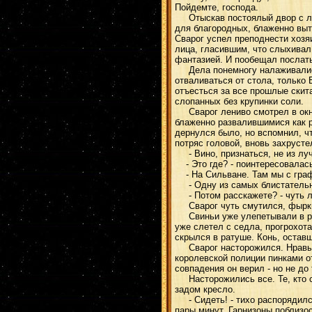
Пойдемте, господа.
Отыскав постоялый двор с лир
для благородных, блаженно выт
Сварог успел преподнести хозя
лица, гласившим, что слыхивал 
фантазией. И пообещал послат
Дела понемногу налаживались.
отваливаться от стола, только
отъесться за все прошлые скита
слопанных без крупинки соли.
Сварог лениво смотрел в окно
блаженно развалившимися как р
дернулся было, но вспомнил, чт
потряс головой, вновь захрусте
- Вино, признаться, не из лучш
- Это где? - поинтересовалас
- На Сильване. Там мы с граф
- Одну из самых блистательных
- Потом расскажете? - чуть л
Сварог чуть смутился, фыркнул
Свиньи уже улепетывали в раз
уже слетел с седла, прогрохот
скрылся в ратуше. Конь, остав
Сварог насторожился. Нравы в 
королевской полиции пинками о
совпадения он верил - но не до 
Насторожились все. Те, кто си
задом кресло.
- Сидеть! - тихо распорядился
пары минут. Гарнизоны поблизо