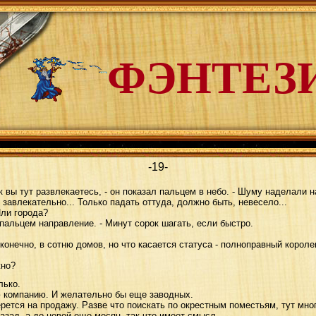
ФЭНТЕЗ
-19-
вы тут развлекаетесь, - он показал пальцем в небо. - Шуму наделали н
, завлекательно... Только падать оттуда, должно быть, невесело...
ли города?
пальцем направление. - Минут сорок шагать, если быстро.
нечно, в сотню домов, но что касается статуса - полноправный королев
жно?
лько.
компанию. И желательно бы еще заводных.
ется на продажу. Разве что поискать по окрестным поместьям, тут мно
зад, а до новой еще месяц, так что имеет смысл...