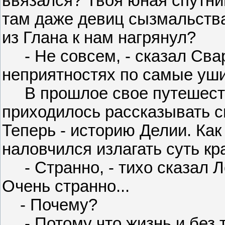
ввязался? Твоя юная спутни
там даже девиц сызмальства 
из Глана к нам нагрянул?
- Не совсем, - сказал Сваро
неприятностях по самые уши
В прошлое свое путешеств
приходилось рассказывать 
Теперь - историю Делии. Как
наловчился излагать суть кр
- Странно, - тихо сказал Ле
Очень странно...
- Почему?
- Потому что жизнь и без то