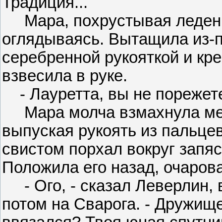
Традиция...
Мара, похрустывая леденц
оглядываясь. Вытащила из-по
серебренной рукояткой и кр
взвесила в руке.
- Лауретта, вы не порежете
Мара молча взмахнула мечо
выпуская рукоять из пальцев
свистом порхал вокруг запяс
Положила его назад, очаров
- Ого, - сказал Леверлин, 
потом на Сварога. - Дружище