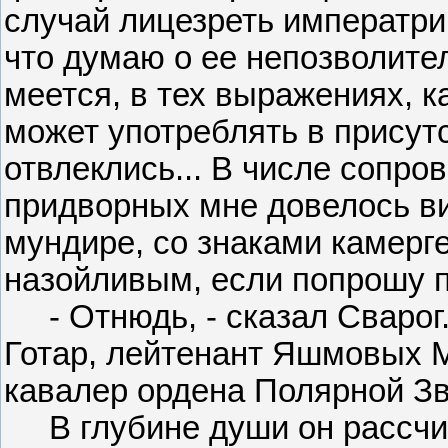
случай лицезреть императри
что думаю о ее непозволител
меется, в тех выражениях, 
может употреблять в присут
отвлеклись... В числе сопр
придворных мне довелось ви
мундире, со знаками камерг
назойливым, если попрошу 
- Отнюдь, - сказал Сварог. 
Готар, лейтенант Яшмовых М
кавалер ордена Полярной Зв
В глубине души он рассчит