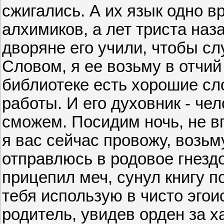
сжигались. А их язык одно 
алхимиков, а лет триста наз
дворяне его учили, чтобы сл
Словом, я ее возьму в отчи
библиотеке есть хорошие сло
работы. И его духовник - че
сможем. Посидим ночь, не в
я вас сейчас провожу, возьм
отправлюсь в родовое гнездо
прицепил меч, сунул книгу по
тебя использую в чисто эго
родитель, увидев орден за х