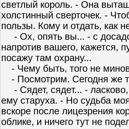
светлый король. - Она вытащ
холстинный сверточек. - Что
пользы. Кому и отдать, как н
- Ох, опять вы... - с досад
напротив вашего, кажется, п
посажу там охрану...
- Чему быть, того не минов
- Посмотрим. Сегодня же т
- Сядет, сядет... - ласков
ему старуха. - Но судьба мо
вскоре после лицезрения ко
облике, и ничего тут не поде