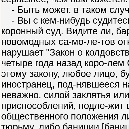
- Быть может, в таком случ
- Вы с кем-нибудь судитесь?
коронный суд. Видите ли, ба
новомодных са-мо-ле-тов о
нарушает "Закон о колдовст
четыре года назад коро-лем
этому закону, любое лицо, б
иностранец, под-нявшееся на
неважно, силой заклятья ил
приспособлений, подле-жит 
общественного положения л
тюрьму, либо баниции [баниц