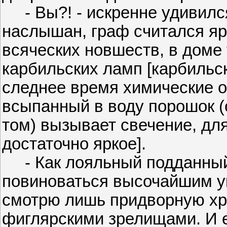
- Вы?! - искренне удивился
наслышан, граф считался я
всяческих новшеств, в доме 
карбильских ламп [карбильс
следнее время химические о
всыпанный в воду порошок (
том) вызывает свечение, дл
достаточно яркое].
- Как лояльный подданный
повиноваться высочайшим ук
смотрю лишь придворную хр
фиглярскими зрелищами. И 