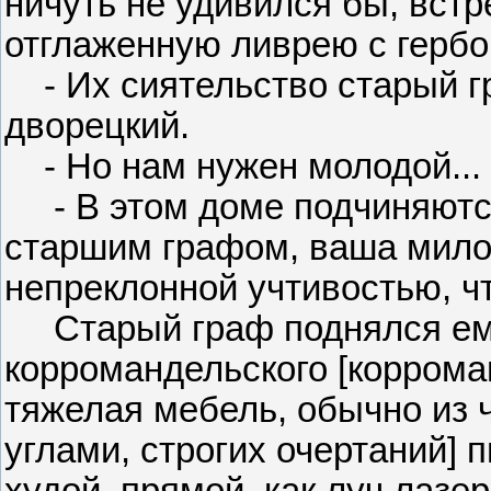
ничуть не удивился бы, встр
отглаженную ливрею с герб
- Их сиятельство старый гр
дворецкий.
- Но нам нужен молодой...
- В этом доме подчиняются
старшим графом, ваша милос
непреклонной учтивостью, ч
Старый граф поднялся ему 
корромандельского [коррома
тяжелая мебель, обычно из 
углами, строгих очертаний] 
худой, прямой, как луч лазе