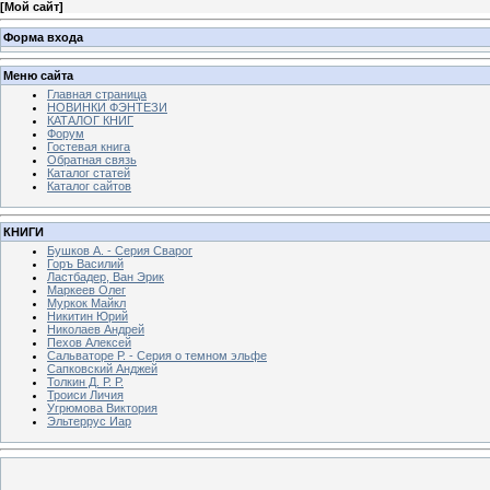
[
Мой сайт
]
Форма входа
Меню сайта
Главная страница
НОВИНКИ ФЭНТЕЗИ
КАТАЛОГ КНИГ
Форум
Гостевая книга
Обратная связь
Каталог статей
Каталог сайтов
КНИГИ
Бушков А. - Серия Сварог
Горъ Василий
Ластбадер, Ван Эрик
Маркеев Олег
Муркок Майкл
Никитин Юрий
Николаев Андрей
Пехов Алексей
Сальваторе Р. - Серия о темном эльфе
Сапковский Анджей
Толкин Д. Р. Р.
Троиси Личия
Угрюмова Виктория
Эльтеррус Иар