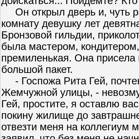
доискаться... Пойдемте? Кто
Он открыл дверь и, чуть ра
комнату девушку лет девятна
Бронзовой гильдии, приколото
была мастером, кондитером,
премиленькая. Она присела 
большой пакет.
- Госпожа Рита Гей, почтен
Жемчужной улицы, - невозму
Гей, простите, я оставлю ва
покину жилище до завтрашне
отвезти меня на коллегиум 
заявил, что без меня не нач