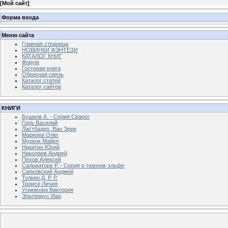
[
Мой сайт
]
Форма входа
Меню сайта
Главная страница
НОВИНКИ ФЭНТЕЗИ
КАТАЛОГ КНИГ
Форум
Гостевая книга
Обратная связь
Каталог статей
Каталог сайтов
КНИГИ
Бушков А. - Серия Сварог
Горъ Василий
Ластбадер, Ван Эрик
Маркеев Олег
Муркок Майкл
Никитин Юрий
Николаев Андрей
Пехов Алексей
Сальваторе Р. - Серия о темном эльфе
Сапковский Анджей
Толкин Д. Р. Р.
Троиси Личия
Угрюмова Виктория
Эльтеррус Иар