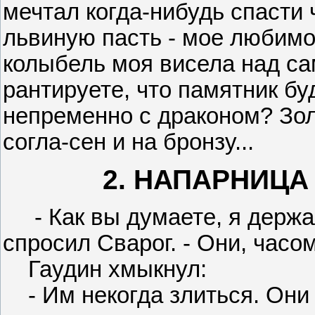
мечтал когда-нибудь спасти 
львиную пасть - мое любимое
колыбель моя висела над сам
рантируете, что памятник б
непременно с драконом? Зол
согла-сен и на бронзу...
2. НАПАРНИЦА
- Как вы думаете, я держал
спросил Сварог. - Они, часо
Гаудин хмыкнул:
- Им некогда злиться. Они