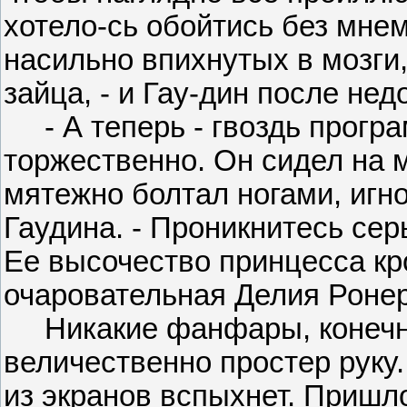
хотело-сь обойтись без мнем
насильно впихнутых в мозги
зайца, - и Гау-дин после не
- А теперь - гвоздь програ
торжественно. Он сидел на 
мятежно болтал ногами, игн
Гаудина. - Проникнитесь сер
Ее высочество принцесса кр
очаровательная Делия Роне
Никакие фанфары, конечно,
величественно простер руку.
из экранов вспыхнет. Пришл