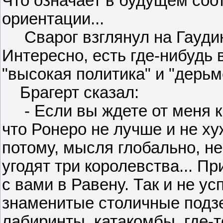
Что означает в будущем соо
ориентации...
Сварог взглянул на Гаудин
Интересно, есть где-нибудь 
"высокая политика" и "дерьмо
Брагерт сказал:
- Если вы ждете от меня ка
что Ронеро не лучше и не ху
потому, мысля глобально, не
угодят три королевства... Пр
с вами в Равену. Так и не у
знаменитые столичные подзе
лабиринты, катакомбы, где-