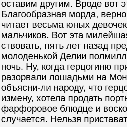
оставим другим. Вроде вот это
Благообразная морда, верно
читает весьма юных девочек.
мальчиков. Вот эта милейша
ствовать, пять лет назад пр
молоденькой Делии полмилли
ночь. Ну, когда герцогиню п
разорвали лошадьми на Монф
объясни-ли народу, что гер
измену, хотела продать пор
фарфоровое блюдце и восков
случается. Нельзя пристават