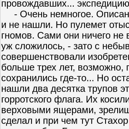
провождавших... экспедицию
- Очень немногое. Описанн
и не нашли. Но пулемет оты
гномов. Сами они ничего не 
уж сложилось, - зато с неб
совершенствовали изобрете
больше трех лет, возможно,
сохранились где-то... Но ос
нашли два десятка трупов э
горротского флага. Их косил
верховыми ящерами, зрелище
сделал и при чем тут Стахор