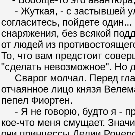
- Жуткая, - с застывшей ул
согласитесь, пойдете один..
снаряжения, без всякой под
от людей из противостоящего
То, что вам предстоит совер
"сделать невозможное". Но д
Сварог молчал. Перед глаз
отчаянное лицо князя Велем
пепел Фиортен.
- Я не говорю, будто я - пр
кое-что меня смущает. Значи
очи принцессы Делии Ронерс