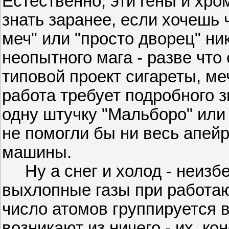
Естественно, эти гены и хр
знать заранее, если хочешь 
меч" или "просто дворец" ни
неопытного мага - разве что
типовой проект сигареты, ме
работа требует подробного з
одну штучку "Мальборо" или
не помогли бы ни весь апей
машины.
Ну а снег и холод - неизбе
выхлопные газы при работа
число атомов группируется 
возникают из ничего - их, ко