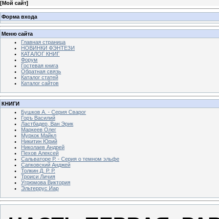
[
Мой сайт
]
Форма входа
Меню сайта
Главная страница
НОВИНКИ ФЭНТЕЗИ
КАТАЛОГ КНИГ
Форум
Гостевая книга
Обратная связь
Каталог статей
Каталог сайтов
КНИГИ
Бушков А. - Серия Сварог
Горъ Василий
Ластбадер, Ван Эрик
Маркеев Олег
Муркок Майкл
Никитин Юрий
Николаев Андрей
Пехов Алексей
Сальваторе Р. - Серия о темном эльфе
Сапковский Анджей
Толкин Д. Р. Р.
Троиси Личия
Угрюмова Виктория
Эльтеррус Иар