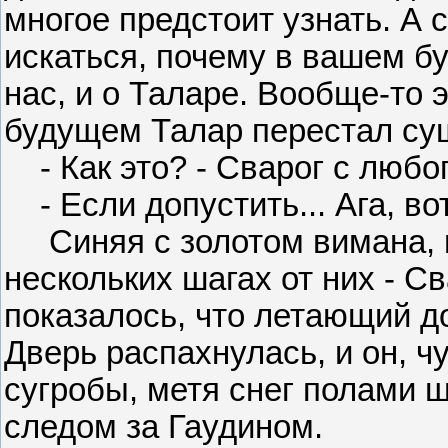
многое предстоит узнать. А с
искаться, почему в вашем б
нас, и о Таларе. Вообще-то э
будущем Талар перестал суще
- Как это? - Сварог с любо
- Если допустить... Ага, вот
Синяя с золотом вимана, пр
нескольких шагах от них - С
показалось, что летающий до
Дверь распахнулась, и он, ч
сугробы, метя снег полами 
следом за Гаудином.