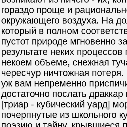
гораздо проще и рациональн
окружающего воздуха. На до
который в полном соответст
пустот природе мгновенно за
результате неких процессов 
некоем объеме, снежная туч
чересчур ничтожная потеря.
уж вам непременно приспич
достаточно послать драккар 
[триар - кубический уард] мо
почерпнутые из школьного к
поэзию и тайну, крывшиеся п