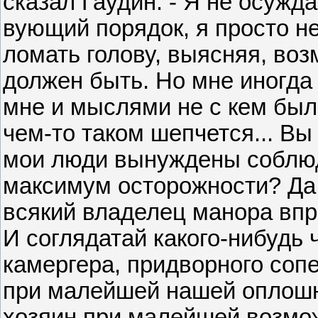
сказал Гаудин. - Я не осуж
вующий порядок, я просто не
ломать голову, выясняя, воз
должен быть. Но мне иногда г
мне и мыслями не с кем был
чем-то таком шепчется... Вы
мои люди вынуждены соблю
максимум осторожности? Да 
всякий владелец манора впр
И соглядатай какого-нибудь 
камергера, придворного сопе
при малейшей нашей оплошно
хозяин при малейшей возмо