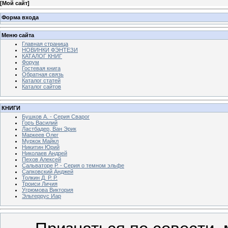
[
Мой сайт
]
Форма входа
Меню сайта
Главная страница
НОВИНКИ ФЭНТЕЗИ
КАТАЛОГ КНИГ
Форум
Гостевая книга
Обратная связь
Каталог статей
Каталог сайтов
КНИГИ
Бушков А. - Серия Сварог
Горъ Василий
Ластбадер, Ван Эрик
Маркеев Олег
Муркок Майкл
Никитин Юрий
Николаев Андрей
Пехов Алексей
Сальваторе Р. - Серия о темном эльфе
Сапковский Анджей
Толкин Д. Р. Р.
Троиси Личия
Угрюмова Виктория
Эльтеррус Иар