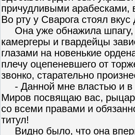
причудливыми арабесками, 
Во рту у Сварога стоял вкус
Она уже обнажила шпагу, б
камергеры и гвардейцы зав
глазами на новенькие орден
плечу оцепеневшего от торж
звонко, старательно произне
- Данной мне властью и в 
Миров посвящаю вас, рыцарь
со всеми правами и обязанно
титул!
Видно было, что она вперв