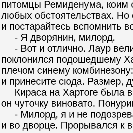
питомцы Ремиденума, коим 
любых обстоятельствах. Но 
и постарайтесь вспомнить вс
- Я дворянин, милорд.
- Вот и отлично. Лаур велик
поклонился подошедшему Хар
плечом синему комбинезону:
и принесите сюда. Размер, ду
Кираса на Хартоге была в 
он чуточку виновато. Понури
- Милорд, я и не подозрева
и во дворце. Прорывался к ва