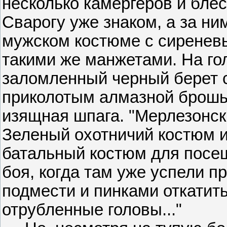
несколько камергеров и блес
Сварогу уже знаком, а за н
мужском костюме с сиренев
такими же манжетами. На го
заломленный черный берет
приколотым алмазной брошью
изящная шпага. "Мерлезонски
Зеленый охотничий костюм и
батальный костюм для посе
боя, когда там уже успели 
подмести и пинками откатит
отрубленные головы..."