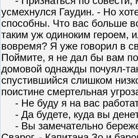
- Признаться по совести, м
усмехнулся Гаудин. - Но хот
способны. Что вас больше все
таким уж одиноким героем, и
вовремя? Я уже говорил в св
Поймите, я не дал бы вам п
домовой однажды почуял-так
спустившийся слишком низк
поистине смертельная угроз
- Не буду я на вас работать
- Да будете, куда вы денете
- Вы замечательно бережет
Сварог. - Капитана Зо и баро