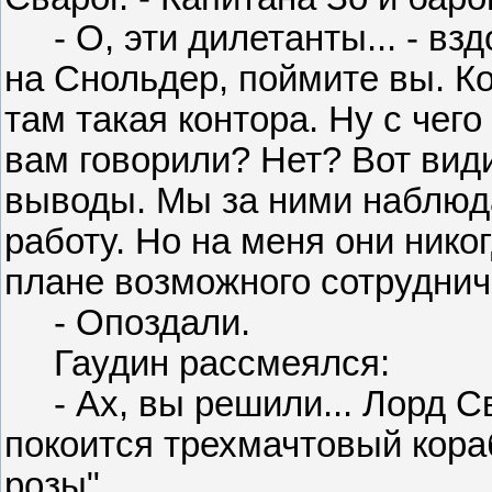
- О, эти дилетанты... - взд
на Снольдер, поймите вы. Ко
там такая контора. Ну с чег
вам говорили? Нет? Вот вид
выводы. Мы за ними наблюда
работу. Но на меня они нико
плане возможного сотрудниче
- Опоздали.
Гаудин рассмеялся:
- Ах, вы решили... Лорд Св
покоится трехмачтовый кора
розы".