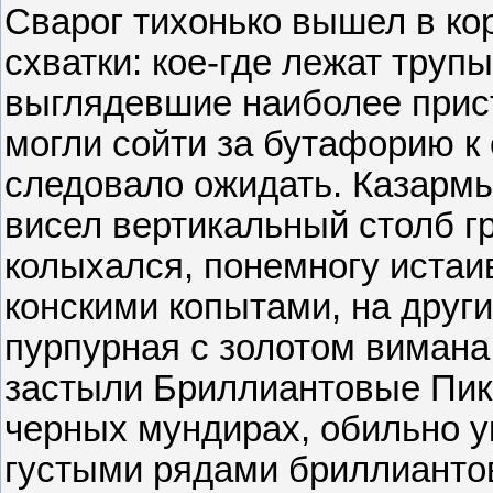
Сварог тихонько вышел в ко
схватки: кое-где лежат трупы
выглядевшие наиболее присто
могли сойти за бутафорию к 
следовало ожидать. Казармы
висел вертикальный столб г
колыхался, понемногу истаи
конскими копытами, на друг
пурпурная с золотом вимана
застыли Бриллиантовые Пики
черных мундирах, обильно 
густыми рядами бриллиантов