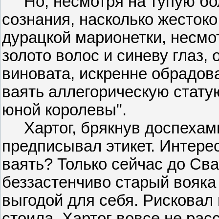
Но, несмотря на тупую боль
сознания, насколько жестоко
дурацкой марионетки, несмо
золото волос и синеву глаз, 
виновата, искренне обрадов
ваять аллегорическую стату
юной королевы".
Хартог, брякнув доспехами,
предписывал этикет. Интерес
ваять? Только сейчас до Сва
беззастенчиво старый вояка
выгодой для себя. Рисковал 
стоила. Хартог вовсе не рас