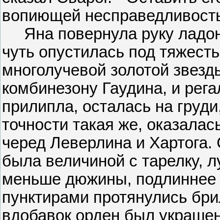
вопиющей несправедливост
Яна повернула руку ладонь
чуть опустилась под тяжесть
многолучевой золотой звезд
комбинезону Гаудина, и ре
прилипла, осталась на груди,
точности такая же, оказалас
черед Леверлина и Хартога. 
была величиной с тарелку, 
меньше дюжины, подлиннее 
пунктирами протянулись бри
вдобавок орден был украше