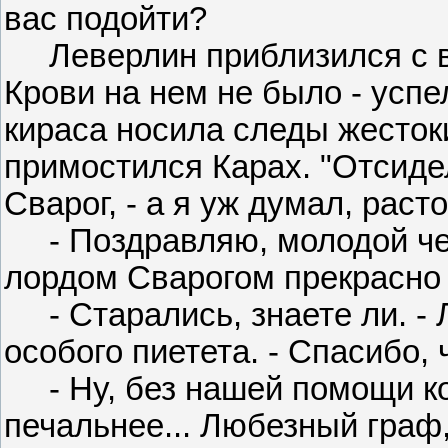
вас подойти?
Леверлин приблизился с в
Крови на нем не было - успе
кираса носила следы жестоки
примостился Карах. "Отсидел
Сварог, - а я уж думал, раст
- Поздравляю, молодой чело
лордом Сварогом прекрасно
- Старались, знаете ли. - 
особого пиетета. - Спасибо, 
- Ну, без нашей помощи кон
печальнее... Любезный граф,