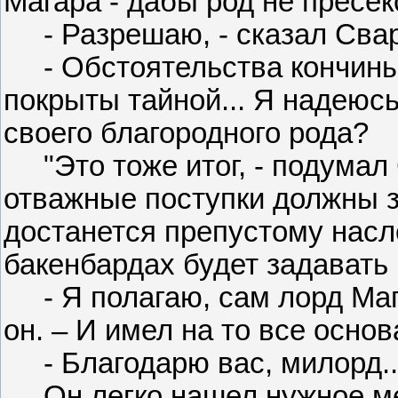
Магара - дабы род не пресе
- Разрешаю, - сказал Свар
- Обстоятельства кончины 
покрыты тайной... Я надеюсь
своего благородного рода?
"Это тоже итог, - подумал 
отважные поступки должны з
достанется препустому насл
бакенбардах будет задавать
- Я полагаю, сам лорд Мага
он. – И имел на то все основ
- Благодарю вас, милорд..
Он легко нашел нужное мест