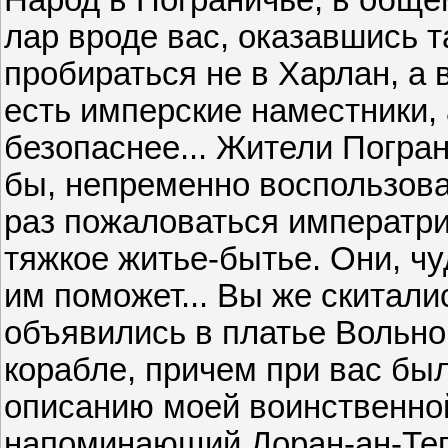
лар вроде вас, оказавшись т
пробираться не в Харлан, а 
есть имперские наместники, 
безопаснее... Жители Погра
бы, непременно воспользов
раз пожаловаться императри
тяжкое житье-бытье. Они, чу
им поможет... Вы же скиталис
объявились в платье Вольно
корабле, причем при вас был
описанию моей воинственной
напоминающий Доран-ан-Тег.