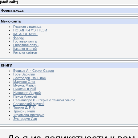
[
Мой сайт
]
Форма входа
Меню сайта
Главная страница
НОВИНКИ ФЭНТЕЗИ
КАТАЛОГ КНИГ
Форум
Гостевая книга
Обратная связь
Каталог статей
Каталог сайтов
КНИГИ
Бушков А. - Серия Сварог
Горъ Василий
Ластбадер, Ван Эрик
Маркеев Олег
Муркок Майкл
Никитин Юрий
Николаев Андрей
Пехов Алексей
Сальваторе Р. - Серия о темном эльфе
Сапковский Анджей
Толкин Д. Р. Р.
Троиси Личия
Угрюмова Виктория
Эльтеррус Иар