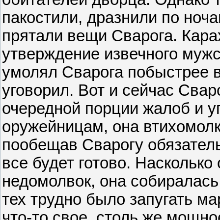
пакостили, дразнили по ноча
прятали вещи Сварога. Кара
утверждение извечного мужс
умолял Сварога побыстрее в
уговорил. Вот и сейчас Свар
очередной порции жалоб и у
оружейницам, она втихомолку
пообещав Сварогу обязатель
все будет готово. Насколько
недомолвок, она собиралась
тех трудно было запугать ма
что-то свое, столь же мощно