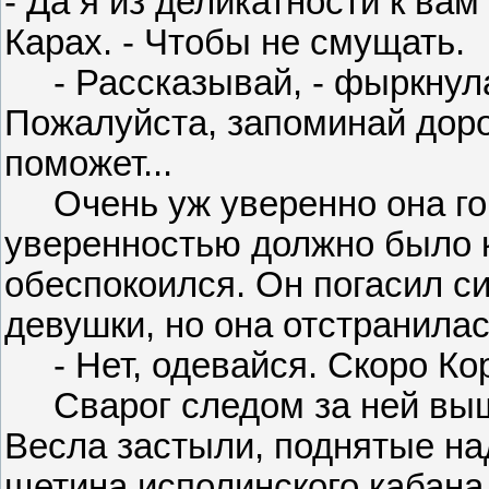
- Да я из деликатности к вам
Карах. - Чтобы не смущать.
- Рассказывай, - фыркнула 
Пожалуйста, запоминай дорог
поможет...
Очень уж уверенно она гово
уверенностью должно было к
обеспокоился. Он погасил си
девушки, но она отстранилас
- Нет, одевайся. Скоро Кор
Сварог следом за ней выше
Весла застыли, поднятые на
щетина исполинского кабана