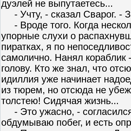
дуэлей не выпутаетесь...
- Учту, - сказал Сварог. - Зн
- Вроде того. Когда нескол
упорные слухи о распахнувш
пиратках, я по непоседливо
самолично. Нанял кораблик 
голову. Кто же знал, что отс
идиллия уже начинает надое
из тюрем, но отсюда не убеж
толстею! Сидячая жизнь...
- Это ужасно, - согласился 
обдумываю побег, и есть оп