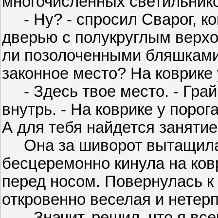
многочисленных светильнико
- Ну? - спросил Сварог, ко
дверью с полукруглым верхо
ли позолоченными бляшками 
законное место? На коврике 
- Здесь твое место. - Грайн
внутрь. - На коврике у порог
А для тебя найдется занятие
Она за шиворот вытащила 
бесцеремонно кинула на ковр
перед носом. Повернулась к 
откровенно веселая и нетер
- Значит, решил, что я все