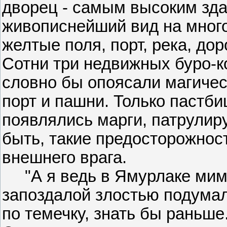
дворец - самым высоким зда
живописнейший вид на много 
желтые поля, порт, река, дор
Сотни три недвижных буро-к
словно бы опоясали магичес
порт и пашни. Только пастби
появлялись марги, патрулир
быть, такие предосторожност
внешнего врага.
"А я ведь в Ямурлаке мимо 
запоздалой злостью подумал 
по темечку, знать бы раньше.