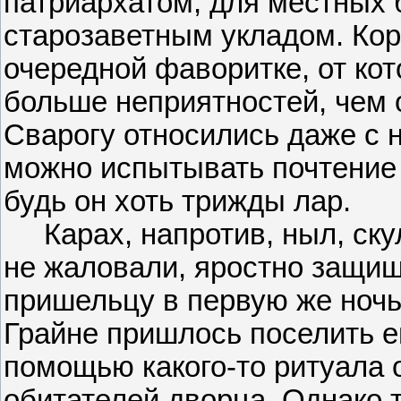
патриархатом, для местных
старозаветным укладом. Кор
очередной фаворитке, от ко
больше неприятностей, чем о
Сварогу относились даже с 
можно испытывать почтение 
будь он хоть трижды лар.
Карах, напротив, ныл, скул
не жаловали, яростно защищ
пришельцу в первую же ночь
Грайне пришлось поселить ег
помощью какого-то ритуала 
обитателей дворца. Однако 