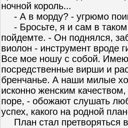
ночной король...
- А в морду? - угрюмо пои
- Бросьте, я и сам в таком
пойдемте. - Он поднялся, з
виолон - инструмент вроде г
Все мое ношу с собой. Имею
посредственные вирши и рас
бренчанье. А наши милые хо
исконно женским качеством,
поре, - обожают слушать лю
успех, какого на родной план
План стал претворяться в 