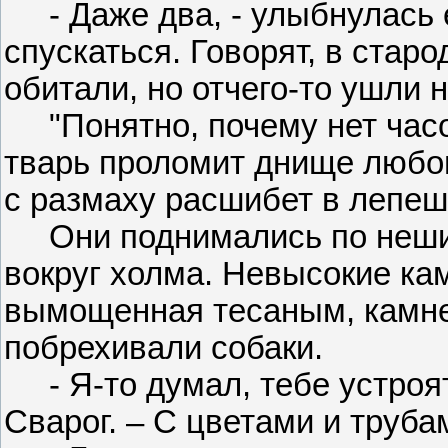
- Даже два, - улыбнулась е
спускаться. Говорят, в стар
обитали, но отчего-то ушли н
"Понятно, почему нет часов
тварь проломит днище любом
с размаху расшибет в лепеш
Они поднимались по нешир
вокруг холма. Невысокие ка
вымощенная тесаным, камне
побрехивали собаки.
- Я-то думал, тебе устроят
Сварог. – С цветами и труба