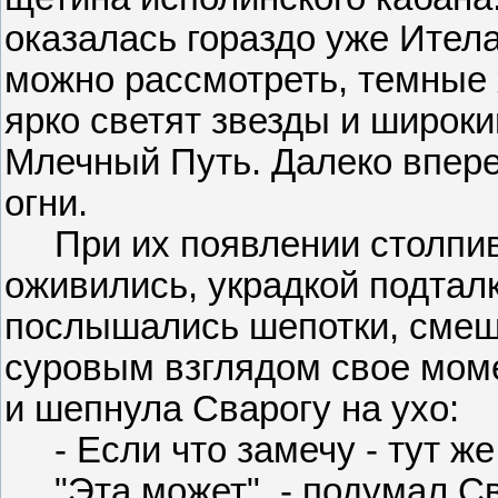
оказалась гораздо уже Итела
можно рассмотреть, темные 
ярко светят звезды и широк
Млечный Путь. Далеко впере
огни.
При их появлении столпивш
оживились, украдкой подталк
послышались шепотки, смеш
суровым взглядом свое мом
и шепнула Сварогу на ухо:
- Если что замечу - тут же 
"Эта может", - подумал Сва