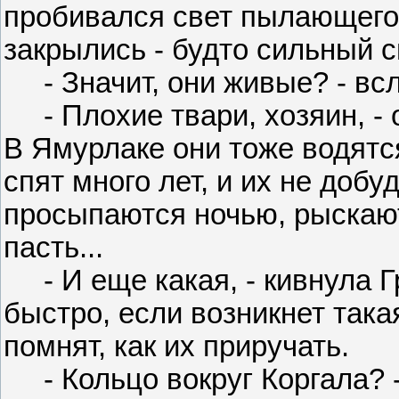
пробивался свет пылающего 
закрылись - будто сильный 
- Значит, они живые? - всл
- Плохие твари, хозяин, - 
В Ямурлаке они тоже водятся
спят много лет, и их не добуд
просыпаются ночью, рыскают 
пасть...
- И еще какая, - кивнула Гр
быстро, если возникнет така
помнят, как их приручать.
- Кольцо вокруг Коргала? -