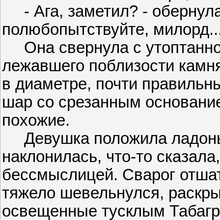
- Ага, заметил? - обернула
полюбопытствуйте, милорд..
Она свернула с утоптанной
лежавшего поблизости камня 
в диаметре, почти правильны
шар со срезанным основани
похожие.
Девушка положила ладонь 
наклонилась, что-то сказала
бессмыслицей. Сварог отшат
тяжело шевельнулся, раскры
освещенные тусклым Табагр