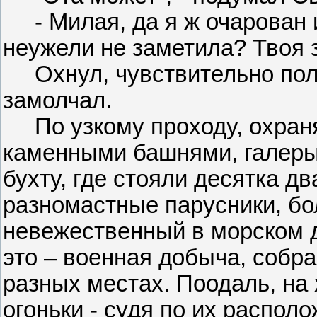
- Милая, да я ж очарован и
неужели не заметила? Твоя з
Охнул, чувствительно полу
замолчал.
По узкому проходу, охран
каменными башнями, галеры
бухту, где стояли десятка дв
разномастные парусники, бо
невежественный в морском д
это – военная добыча, собра
разных местах. Поодаль, на 
огоньки - судя по их располо