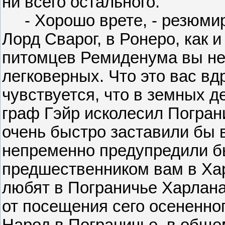
ни всего остального.
- Хорошо врете, - резюмиро
Лорд Сварог, в Ронеро, как и
питомцев Ремиденума вы не 
легковерных. Что это вас вд
чувствуется, что в земных д
граф Гэйр исколесил Погран
очень быстро заставили бы 
непременно предупредили бы
предшественником вам в Хар
любят в Пограничье Харлана
от посещения сего осененног
Народ в Пограничье, в обще