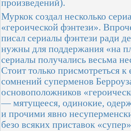
произведений).
Муркок создал несколько сери
«героической фэнтези». Впроче
писал сериалы фэнтези ради де
нужны для поддержания «на пл
сериалы получались весьма н
Стоит только присмотреться к
сомнений суперменов Берроуза
основоположников «героическ
— мятущееся, одинокие, одер
и прочими явно несуперменск
безо всяких приставок «супер