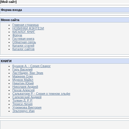
[
Мой сайт
]
Форма входа
Меню сайта
Главная страница
НОВИНКИ ФЭНТЕЗИ
КАТАЛОГ КНИГ
Форум
Гостевая книга
Обратная связь
Каталог статей
Каталог сайтов
КНИГИ
Бушков А. - Серия Сварог
Горъ Василий
Ластбадер, Ван Эрик
Маркеев Олег
Муркок Майкл
Никитин Юрий
Николаев Андрей
Пехов Алексей
Сальваторе Р. - Серия о темном эльфе
Сапковский Анджей
Толкин Д. Р. Р.
Троиси Личия
Угрюмова Виктория
Эльтеррус Иар