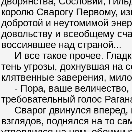
дворянства, Сословий, Гиль
королю Сварогу Первому, из
добротой и неутомимой энерг
довольству и всеобщему сча
воссиявшее над страной...
И все такое прочее. Гладки
тень угрозы, дохнувшая на
клятвенные заверения, милос
- Пора, ваше величество, 
требовательный голос Раган
Сварог двинулся вперед, п
взглядов, поднялся на то с