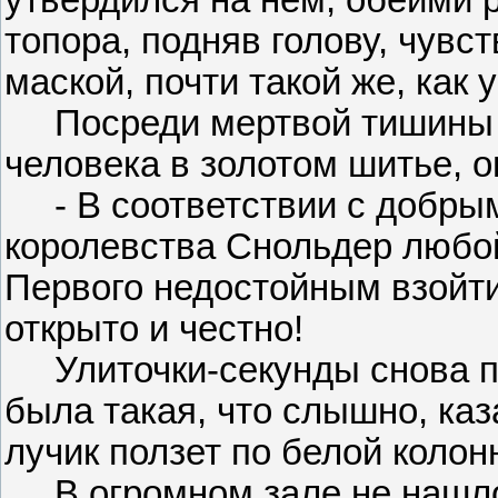
утвердился на нем, обеими 
топора, подняв голову, чувс
маской, почти такой же, как у 
Посреди мертвой тишины ч
человека в золотом шитье, 
- В соответствии с добры
королевства Снольдер любой
Первого недостойным взойти
открыто и честно!
Улиточки-секунды снова пу
была такая, что слышно, ка
лучик ползет по белой колон
В огромном зале не нашлос