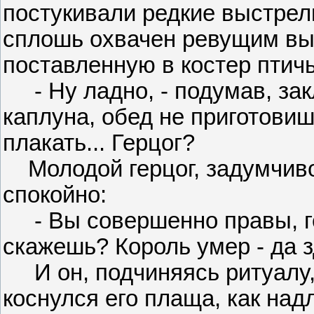
постукивали редкие выстрел
сплошь охвачен ревущим вы
поставленную в костер птичь
- Ну ладно, - подумав, зак
каплуна, обед не приготовиш
плакать... Герцог?
Молодой герцог, задумчиво 
спокойно:
- Вы совершенно правы, ген
скажешь? Король умер - да з
И он, подчиняясь ритуалу, 
коснулся его плаща, как на