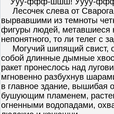
Ууу-ффф-шшш! Уууу-фф
Лесочек слева от Сварога 
вырвавшими из темноты чет
фигуры людей, метавшиеся н
непонятного, то ли телег с з
Могучий шипящий свист, о
собой длинные дымные хвос
ракет пронеслось над лугови
мгновенно разбухнув шарами
в главное здание, вышибая 
бушующим пламенем, растек
огненными водопадами, охв