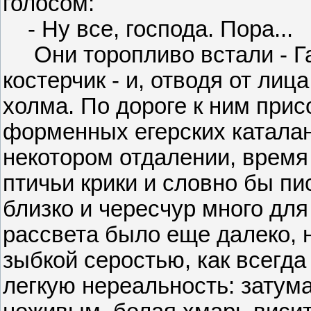
голосом:
- Ну все, господа. Пора...
Они торопливо встали - Га
костерчик - и, отводя от лиц
холма. По дороге к ним при
форменных егерских каталан
некотором отдалении, время
птичьи крики и словно бы пи
близко и чересчур много дл
рассвета было еще далеко, 
зыбкой серостью, как всегда
легкую нереальность: затум