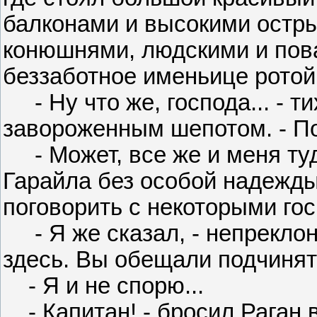
балконами и высокими остр
конюшнями, людскими и пова
беззаботное именьице ротой 
- Ну что же, господа... - т
завороженным шепотом. - По
- Может, все же и меня туд
Гарайла без особой надежды
поговорить с некоторыми гос
- Я же сказал, - непреклон
здесь. Вы обещали подчинят
- Я и не спорю...
- Капитан! - бросил Раган в