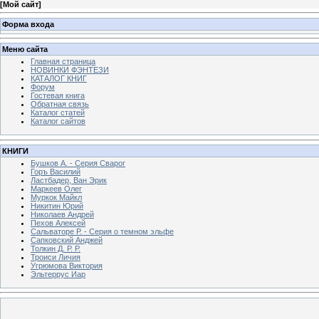
[
Мой сайт
]
Форма входа
Меню сайта
Главная страница
НОВИНКИ ФЭНТЕЗИ
КАТАЛОГ КНИГ
Форум
Гостевая книга
Обратная связь
Каталог статей
Каталог сайтов
КНИГИ
Бушков А. - Серия Сварог
Горъ Василий
Ластбадер, Ван Эрик
Маркеев Олег
Муркок Майкл
Никитин Юрий
Николаев Андрей
Пехов Алексей
Сальваторе Р. - Серия о темном эльфе
Сапковский Анджей
Толкин Д. Р. Р.
Троиси Личия
Угрюмова Виктория
Эльтеррус Иар