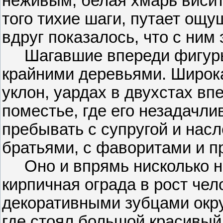
неживым, белая хмарь висит
того тихие шаги, путает ощу
вдруг показалось, что с ним 
Шагавшие впереди фигуры 
крайними деревьями. Широка
уклон, уардах в двухстах вп
поместье, где его незадачли
пребывать с супругой и нас
братьями, с фаворитами и 
Оно и впрямь нисколько не
кирпичная ограда в рост че
декоративными зубцами окр
где стоял большой красивый