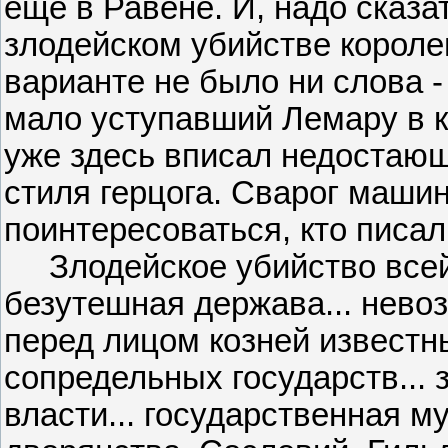
еще в Равене. И, надо сказат
злодейском убийстве корол
варианте не было ни слова - 
мало уступавший Лемару в к
уже здесь вписал недостающ
стиля герцога. Сварог маши
поинтересоваться, кто писал 
Злодейское убийство всей 
безутешная держава... нево
перед лицом козней известн
сопредельных государств... 
власти... государственная 