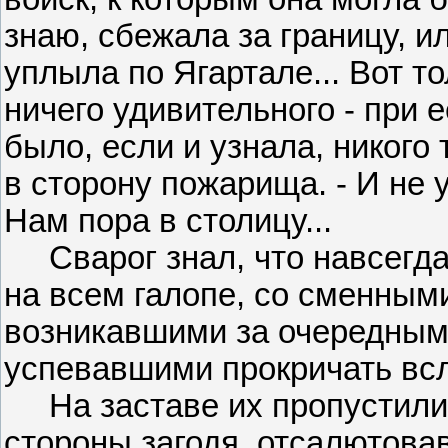
знаю, сбежала за границу, и
уплыла по Ягартале... Вот т
ничего удивительного - при е
было, если и узнала, никого 
в сторону пожарища. - И не у
Нам пора в столицу...
Сварог знал, что навсегда 
на всем галопе, со сменным
возникавшими за очередным 
успевавшими прокричать всле
На заставе их пропустили 
стороны загодя, отсалютова