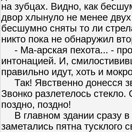
на зубцах. Видно, как бесшу
двор хлынуло не менее двух
бесшумно сняты то ли стрел
никто пока не обнаружил вто
- Ма-арская пехота... - пр
интонацией. И, смилостививш
правильно идут, хоть и мокро
Так! Явственно донесся зв
Звонко разлетелось стекло.
поздно, поздно!
В главном здании сразу в 
заметались пятна тусклого с