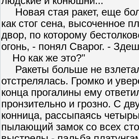
людские и конюшни...
Новая стая ракет, еще бол
как стог сена, высоченное п
двор, по которому бестолко
огонь, - понял Сварог. - Зде
Но как же это?"
Ракеты больше не взлетали
отстрелялась. Громко и увер
конца прогалины ему ответи
пронзительно и грозно. С дв
конница, рассыпаясь четырь
пылающий замок со всех сто
выстрелы - пальба платунгам