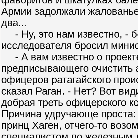
Армии задолжали жалованье з
два...
- Ну, это нам известно, - 
исследователя бросил минис
- А вам известно о проекте
предписывающего очистить а
офицеров ратагайского проис
сказал Раган. - Нет? Вот види
добрая треть офицерского ко
Причина удручающе проста: 
принц Хаген, отчего-то воз
специалистом по железным д