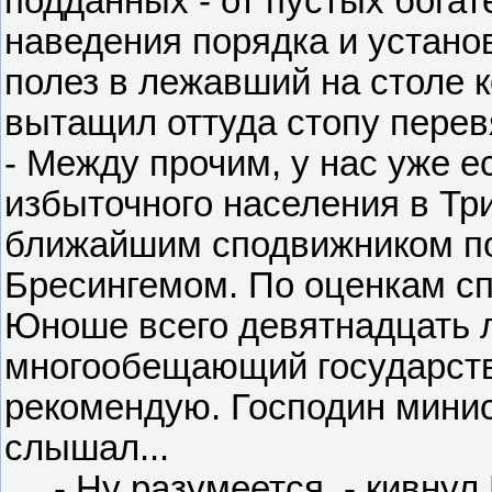
подданных - от пустых бога
наведения порядка и устано
полез в лежавший на столе 
вытащил оттуда стопу перев
- Между прочим, у нас уже е
избыточного населения в Тр
ближайшим сподвижником по
Бресингемом. По оценкам сп
Юноше всего девятнадцать ле
многообещающий государств
рекомендую. Господин минис
слышал...
- Ну разумеется, - кивнул 