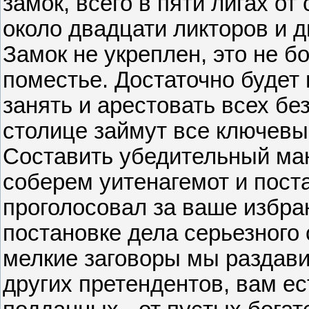
замок, всего в пяти лигах о
около двадцати ликторов и д
Замок не укреплен, это не 
поместье. Достаточно будет 
занять и арестовать всех бе
столице займут все ключевые
Составить убедительный ман
соберем уитенагемот и пост
проголосовал за ваше избран
постановке дела серьезного 
мелкие заговоры мы раздавим
других претендентов, вам е