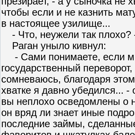
презирает, - а у сыночка не 
чтобы если и не казнить мат
в настоящее узилище...
- Что, неужели так плохо? 
Раган уныло кивнул:
- Сами понимаете, если мы
государственный переворот, 
сомневаюсь, благодаря этому
хватке я давно убедился... -
вы неплохо осведомлены о 
он вряд ли знает иные подроб
последние займы, сделанные
фаворитов и шкатулках бале