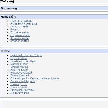
[
Мой сайт
]
Форма входа
Меню сайта
Главная страница
НОВИНКИ ФЭНТЕЗИ
КАТАЛОГ КНИГ
Форум
Гостевая книга
Обратная связь
Каталог статей
Каталог сайтов
КНИГИ
Бушков А. - Серия Сварог
Горъ Василий
Ластбадер, Ван Эрик
Маркеев Олег
Муркок Майкл
Никитин Юрий
Николаев Андрей
Пехов Алексей
Сальваторе Р. - Серия о темном эльфе
Сапковский Анджей
Толкин Д. Р. Р.
Троиси Личия
Угрюмова Виктория
Эльтеррус Иар