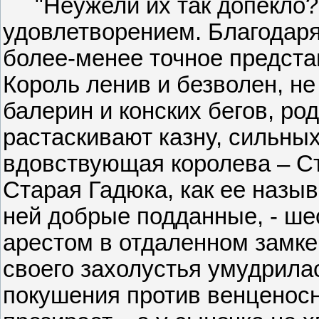
"Неужели их так допекло?"
удовлетворением. Благодаря
более-менее точное предста
Король ленив и безволен, не
балерин и конских бегов, р
растаскивают казну, сильных
вдовствующая королева – С
Старая Гадюка, как ее назыв
ней добрые подданные, - ше
арестом в отдаленном замке 
своего захолустья умудрила
покушения против венценосн