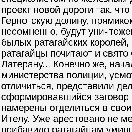
проект новой дороги так, что
Гернотскую долину, прямиком
несомненно, будут уничтожен
былых ратагайских королей, 
ратагайцы почитают и свято 
Латерану... Конечно же, нача
министерства полиции, усмо
отличиться, представили дел
сформировавшийся заговор п
намерены отделиться в свои
Ителу. Уже арестовано не ме
прибавило ратагайцам умиро