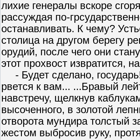
лихие генералы вскоре сгоря
рассуждая по-грсударственно
останавливать. К чему? Усть
столица на другом берегу р
орудий, после чего они стану
этот прохвост извратится, на
- Будет сделано, государь!
рвется к вам... ...Бравый л
навстречу, щелкнув каблукам
высоченного, в золотой лепн
отворота мундира толстый за
жестом выбросив руку, протя