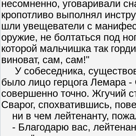
несомненно, уговаривали сн
кропотливо выполнял инструк
шли увещеватели с манифес
оружие, не болтаться под н
которой мальчишка так горд
виноват, сам, сам!"
У собеседника, существова
было лицо герцога Лемара - 
совершенно точно. Жгучий ст
Сварог, спохватившись, пов
ни в чем лейтенанту, пожал
- Благодарю вас, лейтенан