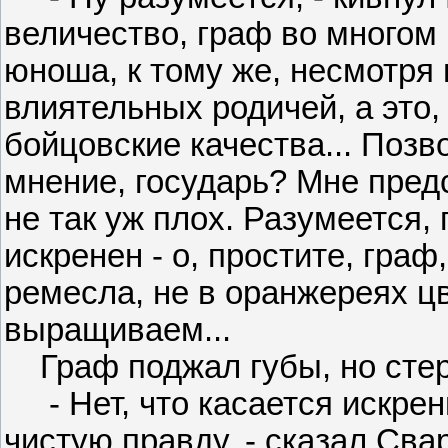
величество, граф во многом 
юноша, к тому же, несмотря
влиятельных родичей, а это,
бойцовские качества... Позв
мнение, государь? Мне предс
не так уж плох. Разумеется, 
искренен - о, простите, гра
ремесла, не в оранжереях ц
выращиваем...
Граф поджал губы, но стер
- Нет, что касается искренн
чистую правду, - сказал Свар