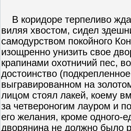
В коридоре терпеливо ждал
виляя хвостом, сидел здешн
самодурством покойного Кон
изощренно унизить свое дво
крапинами охотничий пес, в
достоинство (подкрепленное,
выгравированном на золото
лицом стоял лакей, коему в
за четвероногим лауром и п
его желания, кроме одного-е
дворянина не должно было р