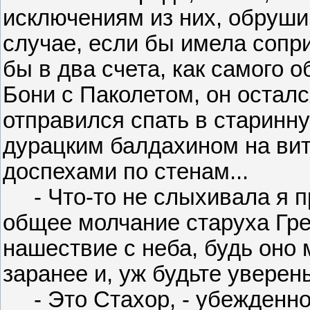
исключениям из них, обруши
случае, если бы имела сопр
бы в два счета, как самого о
Бони с Паколетом, он осталс
отправился спать в старинн
дурацким балдахином на ви
доспехами по стенам...
- Что-то не слыхивала я пр
общее молчание старуха Грел
нашествие с неба, будь оно
заранее и, уж будьте уверены
- Это Стахор, - убежденно 