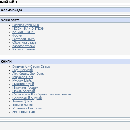
[
Мой сайт
]
Форма входа
Меню сайта
Главная страница
НОВИНКИ ФЭНТЕЗИ
КАТАЛОГ КНИГ
Форум
Гостевая книга
Обратная связь
Каталог статей
Каталог сайтов
КНИГИ
Бушков А. - Серия Сварог
Горъ Василий
Ластбадер, Ван Эрик
Маркеев Олег
Муркок Майкл
Никитин Юрий
Николаев Андрей
Пехов Алексей
Сальваторе Р. - Серия о темном эльфе
Сапковский Анджей
Толкин Д. Р. Р.
Троиси Личия
Угрюмова Виктория
Эльтеррус Иар