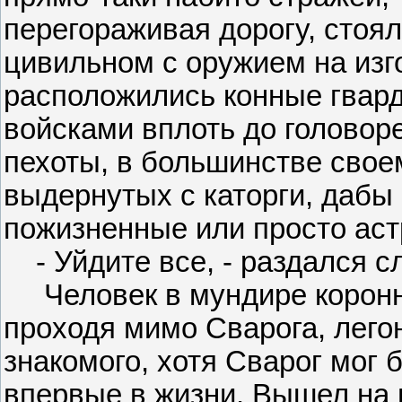
перегораживая дорогу, стоя
цивильном с оружием на изго
расположились конные гвар
войсками вплоть до головор
пехоты, в большинстве сво
выдернутых с каторги, дабы
пожизненные или просто аст
- Уйдите все, - раздался сл
Человек в мундире коронно
проходя мимо Сварога, легон
знакомого, хотя Сварог мог б
впервые в жизни. Вышел на 