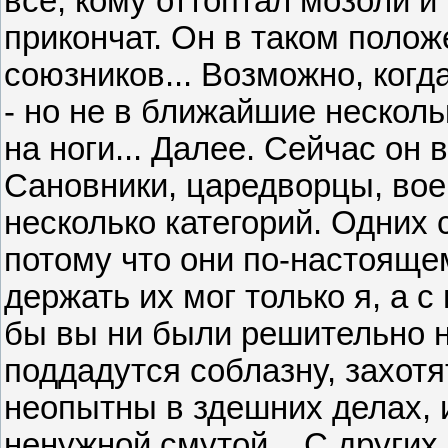
все, кому оттоптал мозоли и 
прикончат. Он в таком полож
союзников... Возможно, когд
- но не в ближайшие несколь
на ноги... Далее. Сейчас он 
Сановники, царедворцы, вое
несколько категорий. Одних 
потому что они по-настояще
держать их мог только я, а 
бы вы ни были решительно 
поддадутся соблазну, захотя
неопытны в здешних делах, и
ненужной смутой... С других