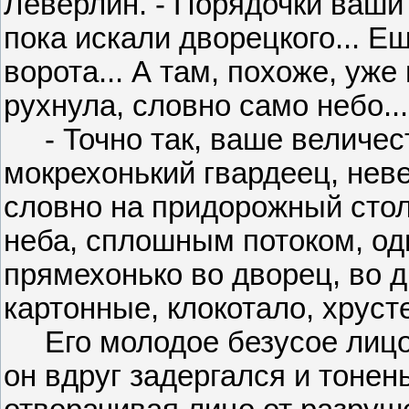
Леверлин. - Порядочки ваши 
пока искали дворецкого... Е
ворота... А там, похоже, уже 
рухнула, словно само небо...
- Точно так, ваше величес
мокрехонький гвардеец, нев
словно на придорожный стол
неба, сплошным потоком, од
прямехонько во дворец, во д
картонные, клокотало, хрусте
Его молодое безусое лицо 
он вдруг задергался и тонен