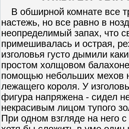
В обширной комнате все т
настежь, но все равно в ноз
неопределимый запах, что с
примешивалась и острая, рез
изголовья густо дымили каки
простом холщовом балахоне
помощью небольших мехов н
лежащего короля. У изголовь
фигура напряжена - сидел н
некрасивым лицом тупого зо
При одном взгляде на него с
хотя бы сложить в уме один 