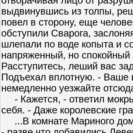
отворачивая лицо от разруше
выдвинувшись из толпы, реш
повел в сторону, еще челове
обступили Сварога, заслоняя
шлепали по воде копыта и 
напряженный, но спокойный и
Расступитесь, леший вас зад
Подъехал вплотную. - Ваше 
немедленно уезжайте отсюд
- Кажется, - ответил мокр
себя. - Даже королевские гр
...В комнате Мариного доми
- разве что добавились Лев