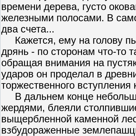
времени дерева, густо оков
железными полосами. В само
два счета...
Кажется, ему на голову пы
дрянь - по сторонам что-то т
обращая внимания на пустяк
ударов он проделал в древн
торжественного вступления 
В дальнем конце небольшо
жердями, блеяли столпившие
выщербленной каменной лест
взбудораженные землепашцы