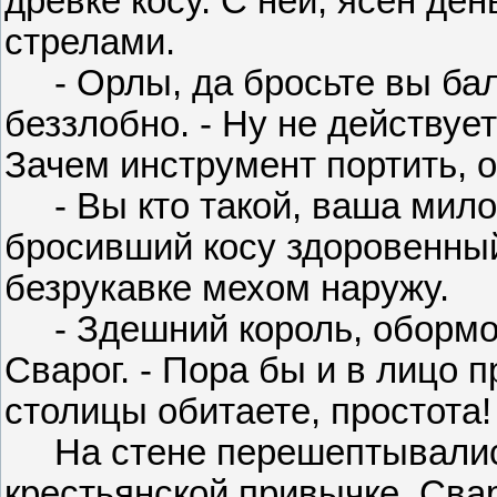
древке косу. С ней, ясен ден
стрелами.
- Орлы, да бросьте вы бало
беззлобно. - Ну не действует
Зачем инструмент портить, он
- Вы кто такой, ваша мило
бросивший косу здоровенный
безрукавке мехом наружу.
- Здешний король, обормот
Сварог. - Пора бы и в лицо п
столицы обитаете, простота!
На стене перешептывались,
крестьянской привычке. Свар