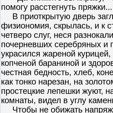
помогу расстегнуть пряжки...
В приоткрытую дверь загля
физиономия, скрылась, и к 
четверо слуг, неся разнокал
почерневших серебряных и 
украсился жареной курицей,
копченой бараниной и здоро
честная бедность, хлеб, коне
как тонко нарезан, на золо
простецкие лепешки жуют, на
комнаты, видел в углу камен
Чтобы не обижать напряже