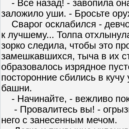
- Все назад! - завопила она
заложило уши. - Бросьте ору
Сварог осклабился - девчон
к лучшему... Толпа отхлынул
зорко следила, чтобы это пр
замешкавшихся, тыча в их с
образовалось изрядное пуст
посторонние сбились в кучу 
башни.
- Начинайте, - вежливо пок
- Провалитесь вы! - огрыз
него с занесенным мечом.