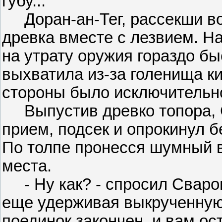
губу...
Доран-ан-Тег, рассекши во
древка вместе с лезвием. На
на утрату оружия гораздо б
выхватила из-за голенища кин
стороны было исключительн
Выпустив древко топора, Св
прием, подсек и опрокинул 
По толпе пронесся шумный вз
места.
- Ну как? - спросил Сварог,
еще удерживая выкрученную 
поединок закончен, и вам ос