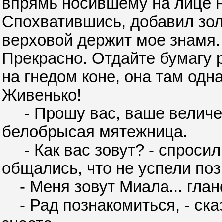
впрямь носившему на лице 
Спохватившись, добавил золо
верховой держит мое знамя. 
Прекрасно. Отдайте бумагу 
на гнедом коне, она там одн
Живенько!
- Прошу вас, ваше величес
белобрысая мятежница.
- Как вас зовут? - спросил
общались, что не успели поз
- Меня зовут Миала... глан
- Рад познакомиться, - сказ