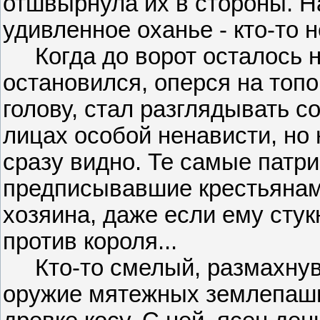
отшвырнула их в стороны. Н
удивленное оханье - кто-то 
Когда до ворот осталось не
остановился, оперся на топ
голову, стал разглядывать с
лицах особой ненависти, но
сразу видно. Те самые патр
предписывавшие крестьянам 
хозяина, даже если ему сту
против короля...
Кто-то смелый, размахнувш
оружие мятежных землепашц