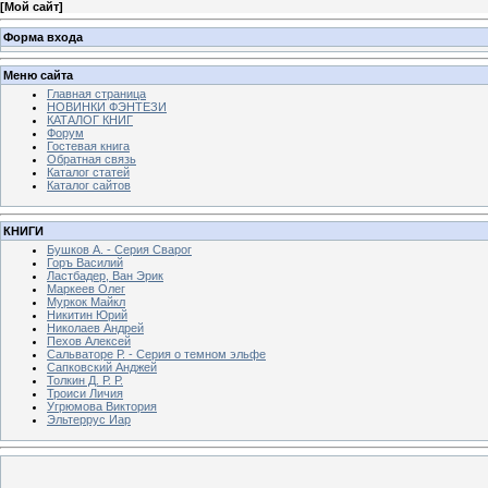
[
Мой сайт
]
Форма входа
Меню сайта
Главная страница
НОВИНКИ ФЭНТЕЗИ
КАТАЛОГ КНИГ
Форум
Гостевая книга
Обратная связь
Каталог статей
Каталог сайтов
КНИГИ
Бушков А. - Серия Сварог
Горъ Василий
Ластбадер, Ван Эрик
Маркеев Олег
Муркок Майкл
Никитин Юрий
Николаев Андрей
Пехов Алексей
Сальваторе Р. - Серия о темном эльфе
Сапковский Анджей
Толкин Д. Р. Р.
Троиси Личия
Угрюмова Виктория
Эльтеррус Иар