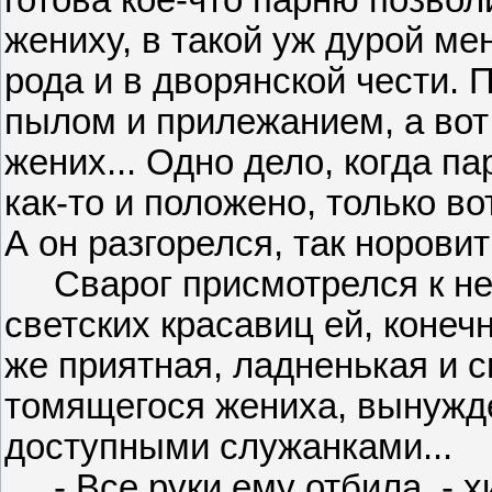
готова кое-что парню позвол
жениху, в такой уж дурой ме
рода и в дворянской чести.
пылом и прилежанием, а вот 
жених... Одно дело, когда па
как-то и положено, только во
А он разгорелся, так норовит
Сварог присмотрелся к ней
светских красавиц ей, конеч
же приятная, ладненькая и с
томящегося жениха, вынужде
доступными служанками...
- Все руки ему отбила, - хи