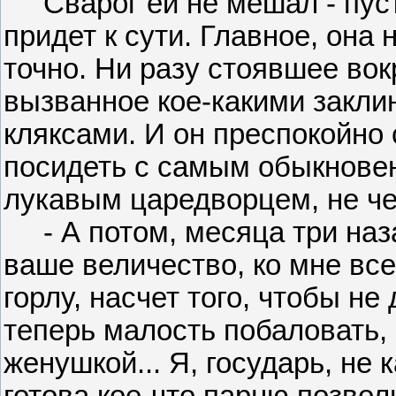
Сварог ей не мешал - пусть
придет к сути. Главное, она 
точно. Ни разу стоявшее вок
вызванное кое-какими закли
кляксами. И он преспокойно 
посидеть с самым обыкнове
лукавым царедворцем, не че
- А потом, месяца три назад
ваше величество, ко мне все
горлу, насчет того, чтобы н
теперь малость побаловать, 
женушкой... Я, государь, не 