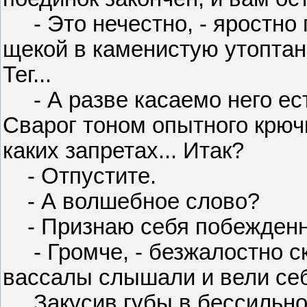
- Это нечестно, - яростно 
щекой в каменистую утоптан
Тег...
- А разве касаемо него ест
Сварог тоном опытного крючк
каких запретах... Итак?
- Отпустите.
- А волшебное слово?
- Признаю себя побежденной
- Громче, - безжалостно ск
вассалы слышали и вели себ
Закусив губы в бессильной 