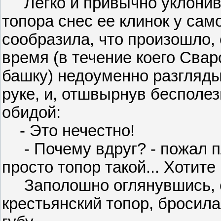
Легко и привычно уклонивш
топора снес ее клинок у сам
сообразила, что произошло, 
время (в течение коего Свар
башку) недоуменно разглядыв
руке, и, отшвырнув бесполе
обидой:
- Это нечестно!
- Почему вдруг? - пожал пл
просто топор такой... Хотит
Заполошно оглянувшись, о
крестьянский топор, бросила